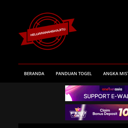
Skip
to
content
Keluaran Angka Jitu
Result Togel Terlengkap dan Terpercaya
BERANDA
PANDUAN TOGEL
ANGKA MIS