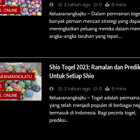
L
3 tahun ago
0
9 mins
L ONLINE
Keluaranangkajitu – Dalam permainan toge
banyak pemain mencari strategi yang dapa
meningkatkan peluang mereka dalam mem
angka-angka taruhan yang tepat….
Read More
Shio Togel 2023: Ramalan dan Predik
Untuk Setiap Shio
ARANANGKAJITU
L
3 tahun ago
0
9 mins
L ONLINE
Keluaranangkajitu – Togel adalah permaina
yang telah menjadi populer di berbagai neg
termasuk di Indonesia. Bagi pecinta togel,
prediksi…
Read More