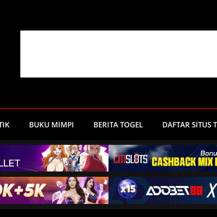
TIK
BUKU MIMPI
BERITA TOGEL
DAFTAR SITUS 