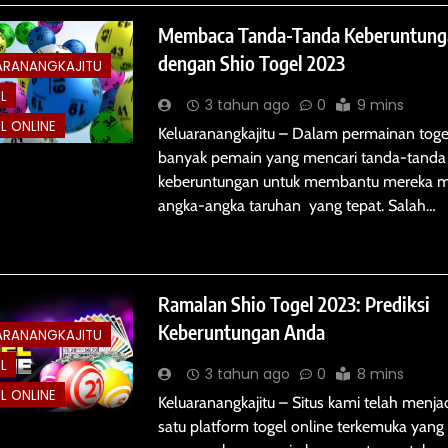
Membaca Tanda-Tanda Keberuntung
dengan Shio Togel 2023
ARANANGKAJITU
L
3 tahun ago
0
9 mins
L ONLINE
Keluaranangkajitu – Dalam permainan toge
banyak pemain yang mencari tanda-tanda
keberuntungan untuk membantu mereka m
angka-angka taruhan yang tepat. Salah…
Read More
Ramalan Shio Togel 2023: Prediksi
Keberuntungan Anda
ARANANGKAJITU
L
3 tahun ago
0
8 mins
L ONLINE
Keluaranangkajitu – Situs kami telah menja
satu platform togel online terkemuka yang