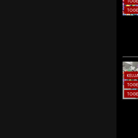
TOGE
TOGE
KELU
TOGE
TOGE