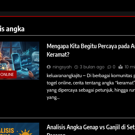
sis angka
Mengapa Kita Begitu Percaya pada 
Keramat?
ningsyah
3 bulan ago
0
10 m
ONLINE
keluaranangkajitu – Di berbagai komunitas
togel online, cerita tentang angka “keramat
yang dipercaya sebagai petunjuk, hingga r
yang…
Read More
Analisis Angka Genap vs Ganjil di Set