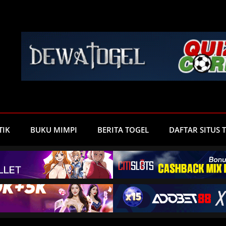
TIK
BUKU MIMPI
BERITA TOGEL
DAFTAR SITUS 