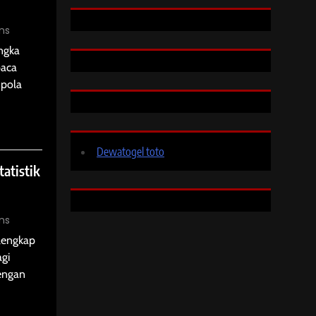
ns
ngka
baca
 pola
Dewatogel toto
atistik
ns
rlengkap
agi
engan