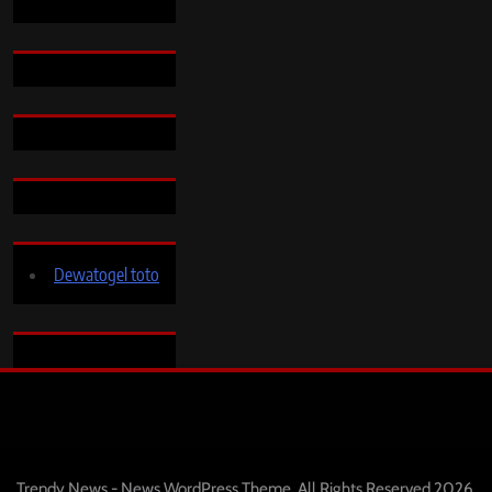
Dewatogel toto
Trendy News - News WordPress Theme. All Rights Reserved 2026.