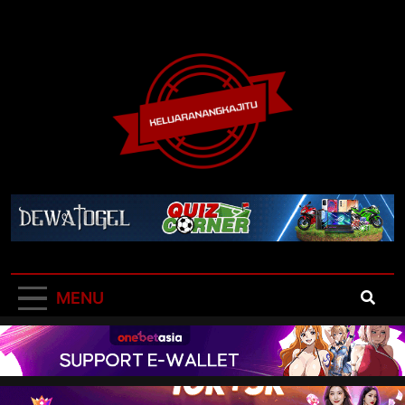
Skip
to
content
Keluaran Angka
Result Togel Terlengkap dan Terpercaya
Jitu
MENU