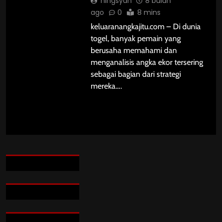
ningsyah
8 bulan
ago
0
8 mins
keluaranangkajitu.com – Di dunia
togel, banyak pemain yang
berusaha memahami dan
menganalisis angka ekor tersering
sebagai bagian dari strategi
mereka….
Read More