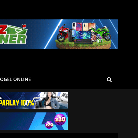
TOGEL ONLINE