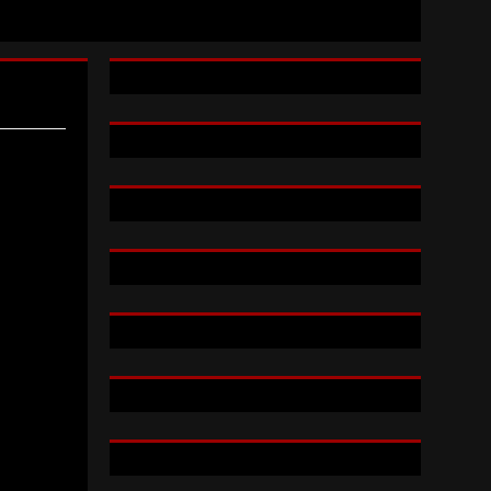
Mengenal Metode
Prediksi Togel
dengan Rumus
Shio dan Elemen
1 tahun
ago
0
8 mins
keluaranangkajitu.com
– Togel adalah
permainan angka
togel yang telah lama
menjadi