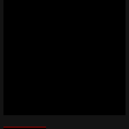
–
s
S
t
R