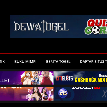
TIK
BUKU MIMPI
BERITA TOGEL
DAFTAR SITUS 