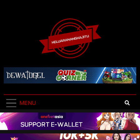
Skip
to
content
Keluaran Angka
Result Togel Terlengkap dan Terpercaya
Jitu
MENU