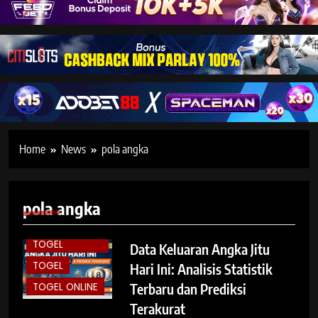
Home
News
pola angka
ANALISIS
pola angka
INFO
KELUARAN
TOGEL
Data Keluaran Angka Jitu
TOGEL
Hari Ini: Analisis Statistik
TOGEL ONLINE
Terbaru dan Prediksi
Terakurat