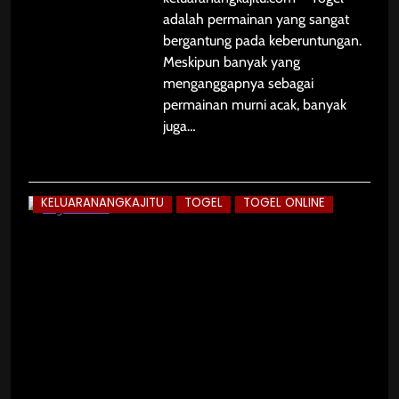
adalah permainan yang sangat
bergantung pada keberuntungan.
Meskipun banyak yang
menganggapnya sebagai
permainan murni acak, banyak
juga…
Read More
KELUARANANGKAJITU
TOGEL
TOGEL ONLINE