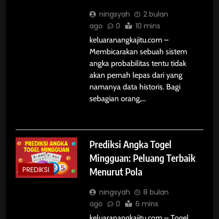
ningsyah
2 bulan
ago
0
10 mins
keluaranangkajitu.com –
Membicarakan sebuah sistem
angka probabilitas tentu tidak
akan pernah lepas dari yang
namanya data historis. Bagi
sebagian orang,…
Read More
Prediksi Angka Togel
Mingguan: Peluang Terbaik
PREDIKSI
Menurut Pola
ningsyah
8 bulan
ago
0
6 mins
keluaranangkajitu.com – Togel