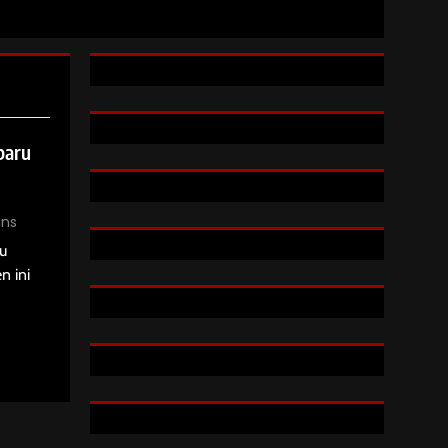
baru
ins
lu
n ini