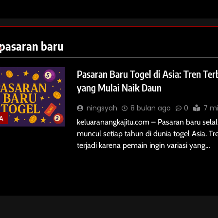
 pasaran baru
Pasaran Baru Togel di Asia: Tren Ter
yang Mulai Naik Daun
ningsyah
8 bulan ago
0
7 m
A
keluaranangkajitu.com – Pasaran baru sela
muncul setiap tahun di dunia togel Asia. Tre
terjadi karena pemain ingin variasi yang…
Read More