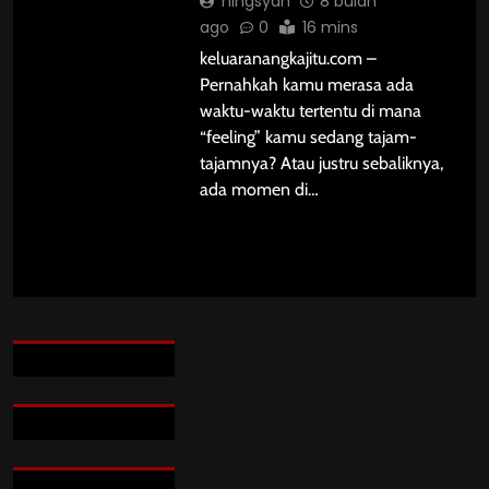
ningsyah
8 bulan
ago
0
16 mins
keluaranangkajitu.com –
Pernahkah kamu merasa ada
waktu-waktu tertentu di mana
“feeling” kamu sedang tajam-
tajamnya? Atau justru sebaliknya,
ada momen di…
Read More