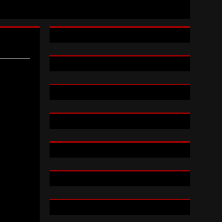
Bocoran Togel
Hari Ini,
Angka Main
Sudah
Dibocorin!
1 tahun
ago
0
8
mins
keluaranangkajitu
– Halo para
pecinta angka