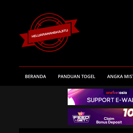
Skip
to
content
Keluaran Angka Jitu
Result Togel Terlengkap dan Terpercaya
BERANDA
PANDUAN TOGEL
ANGKA MIS