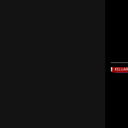
KELUA