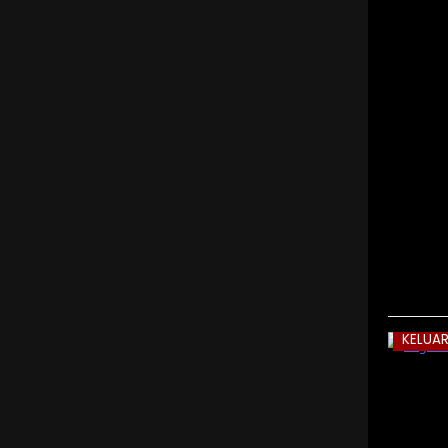
KELUA