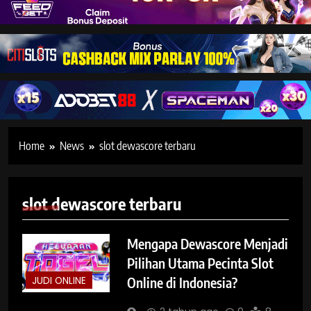
Home
News
slot dewascore terbaru
slot dewascore terbaru
Mengapa Dewascore Menjadi
Pilihan Utama Pecinta Slot
JUDI ONLINE
Online di Indonesia?