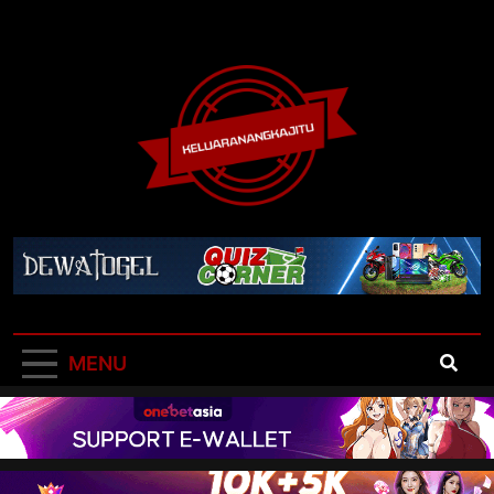
Skip
to
content
Keluaran Angka
Result Togel Terlengkap dan Terpercaya
Jitu
MENU