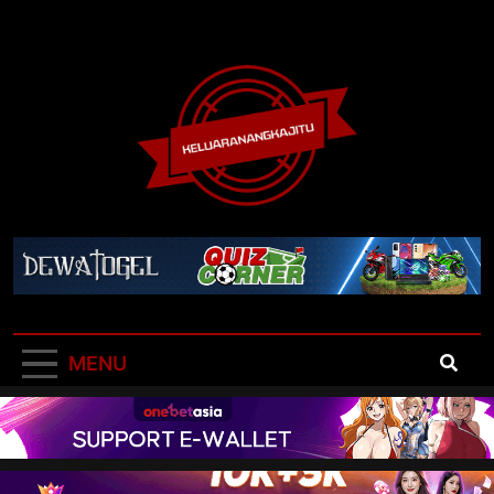
Skip
to
content
Keluaran Angka
Result Togel Terlengkap dan Terpercaya
Jitu
MENU