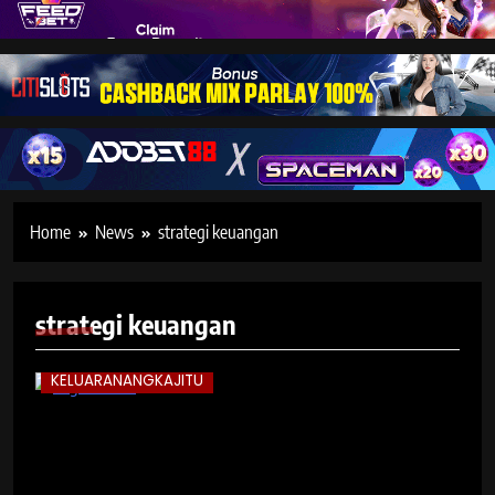
Home
News
strategi keuangan
strategi keuangan
KELUARANANGKAJITU