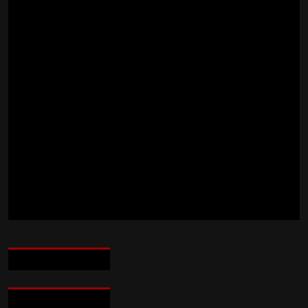
–
s
y
b
R