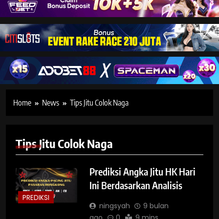
Home
News
Tips Jitu Colok Naga
Tips Jitu Colok Naga
Prediksi Angka Jitu HK Hari
Ini Berdasarkan Analisis
PREDIKSI
ningsyah
9 bulan
ago
0
9 mins