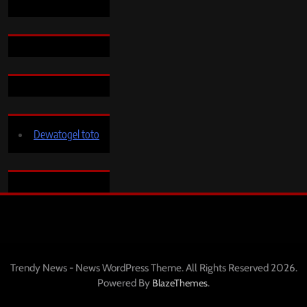
Dewatogel toto
Trendy News - News WordPress Theme. All Rights Reserved 2026.
Powered By
.
BlazeThemes