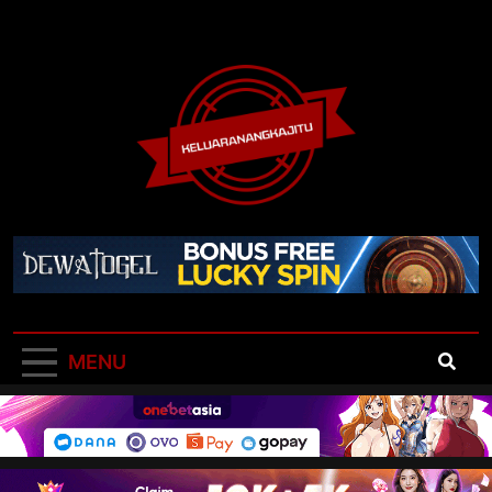
Skip
to
content
Keluaran Angka
Result Togel Terlengkap dan Terpercaya
Jitu
MENU