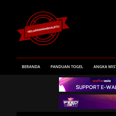
Skip
to
content
Keluaran Angka Jitu
Result Togel Terlengkap dan Terpercaya
BERANDA
PANDUAN TOGEL
ANGKA MIS