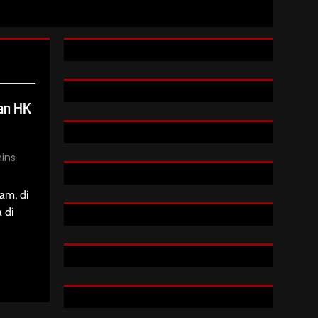
ran HK
ins
am, di
 di