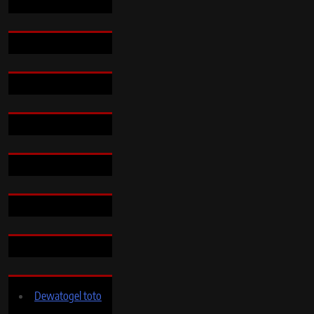
Dewatogel toto