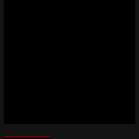
–
l
p
t
R