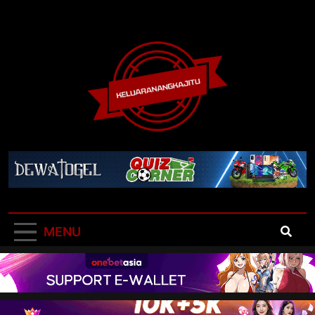
Skip
to
content
Keluaran Angka
Result Togel Terlengkap dan Terpercaya
Jitu
MENU