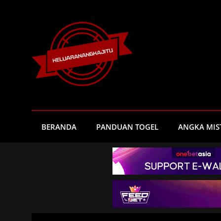
Skip
to
content
Keluaran Angka Jitu
Result Togel Terlengkap dan Terpercaya
BERANDA
PANDUAN TOGEL
ANGKA MIS