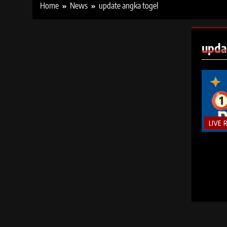
Home
News
update angka togel
upda
LIVE 