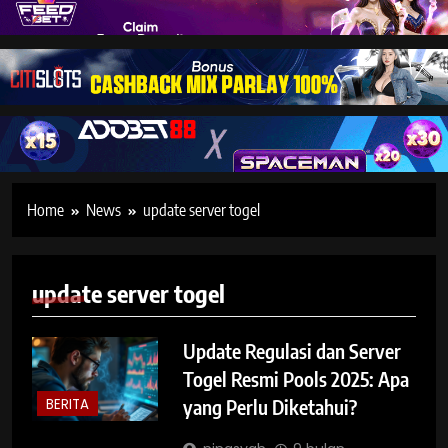
Home
News
update server togel
update server togel
Update Regulasi dan Server
Togel Resmi Pools 2025: Apa
BERITA
yang Perlu Diketahui?