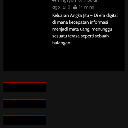
ningsyah
7 bulan
ago
0
14 mins
Keluaran Angka Jitu – Di era digital
di mana kecepatan informasi
menjadi mata uang, menunggu
sesuatu terasa seperti sebuah
halangan….
Read More