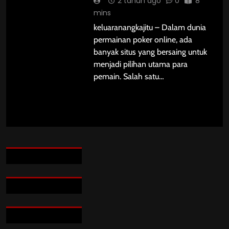
2 tahun ago
0
8
mins
keluaranangkajitu – Dalam dunia
permainan poker online, ada
banyak situs yang bersaing untuk
menjadi pilihan utama para
pemain. Salah satu…
Read More