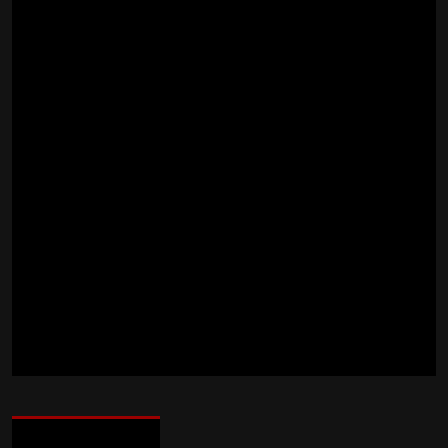
t
m
s
R