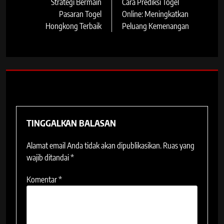
pos
Strategi Bermain
Cara Prediksi Togel
Pasaran Togel
Online: Meningkatkan
Hongkong Terbaik
Peluang Kemenangan
TINGGALKAN BALASAN
Alamat email Anda tidak akan dipublikasikan.
Ruas yang
wajib ditandai
*
Komentar
*