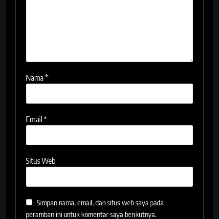
Nama
*
Email
*
Situs Web
Simpan nama, email, dan situs web saya pada
peramban ini untuk komentar saya berikutnya.