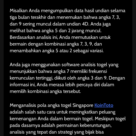
Misalkan Anda mengumpulkan data hasil undian selama
tiga bulan terakhir dan menemukan bahwa angka 7, 3,
dan 9 sering muncul dalam undian 4D. Anda juga
melihat bahwa angka 5 dan 2 jarang muncul.
Berdasarkan analisis ini, Anda memutuskan untuk
bermain dengan kombinasi angka 7, 3, 9, dan
menambahkan angka 5 atau 2 sebagai variasi.
Anda juga menggunakan software analisis togel yang
menunjukkan bahwa angka 7 memiliki frekuensi
kemunculan tertinggi, diikuti oleh angka 3 dan 9. Dengan
informasi ini, Anda merasa lebih percaya diri dalam
memilih kombinasi angka tersebut.
Menganalisis pola angka togel Singapore
KoinToto
adalah salah satu cara untuk meningkatkan peluang
kemenangan Anda dalam bermain togel. Meskipun togel
pada dasarnya adalah permainan keberuntungan,
analisis yang tepat dan strategi yang bijak bisa