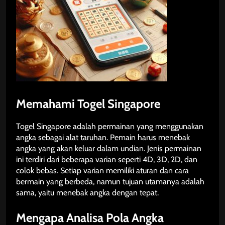
Memahami Togel Singapore
Togel Singapore adalah permainan yang menggunakan
angka sebagai alat taruhan. Pemain harus menebak
angka yang akan keluar dalam undian. Jenis permainan
ini terdiri dari beberapa varian seperti 4D, 3D, 2D, dan
colok bebas. Setiap varian memiliki aturan dan cara
bermain yang berbeda, namun tujuan utamanya adalah
sama, yaitu menebak angka dengan tepat.
Mengapa Analisa Pola Angka