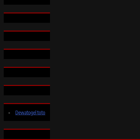
Dewatogel toto