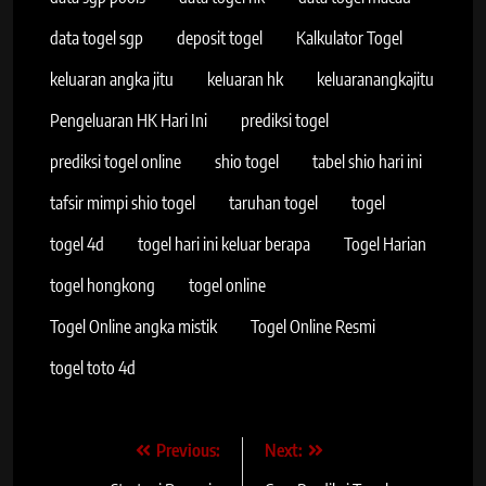
data togel sgp
deposit togel
Kalkulator Togel
keluaran angka jitu
keluaran hk
keluaranangkajitu
Pengeluaran HK Hari Ini
prediksi togel
prediksi togel online
shio togel
tabel shio hari ini
tafsir mimpi shio togel
taruhan togel
togel
togel 4d
togel hari ini keluar berapa
Togel Harian
togel hongkong
togel online
Togel Online angka mistik
Togel Online Resmi
togel toto 4d
Navigasi
Previous:
Next: