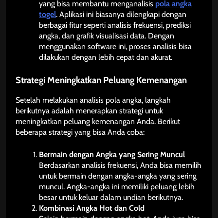
yang bisa membantu menganalisis
pola angka
togel
. Aplikasi ini biasanya dilengkapi dengan
berbagai fitur seperti analisis frekuensi, prediksi
angka, dan grafik visualisasi data. Dengan
menggunakan software ini, proses analisis bisa
dilakukan dengan lebih cepat dan akurat.
Strategi Meningkatkan Peluang Kemenangan
Setelah melakukan analisis pola angka, langkah
berikutnya adalah menerapkan strategi untuk
meningkatkan peluang kemenangan Anda. Berikut
beberapa strategi yang bisa Anda coba:
Bermain dengan Angka yang Sering Muncul
Berdasarkan analisis frekuensi, Anda bisa memilih
untuk bermain dengan angka-angka yang sering
muncul. Angka-angka ini memiliki peluang lebih
besar untuk keluar dalam undian berikutnya.
Kombinasi Angka Hot dan Cold