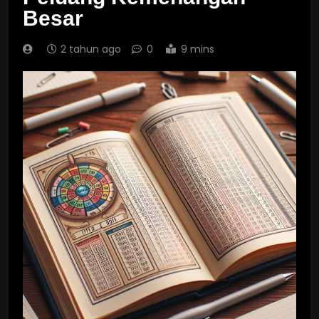
Besar
2 tahun ago
0
9 mins