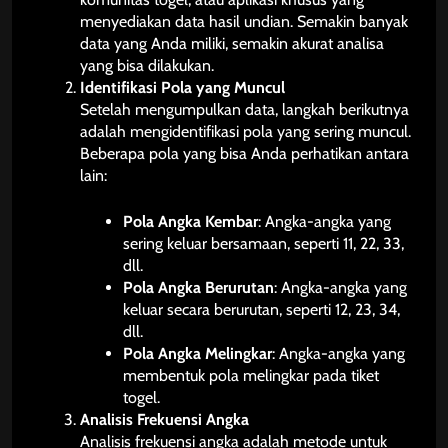
menyediakan data hasil undian. Semakin banyak
data yang Anda miliki, semakin akurat analisa
yang bisa dilakukan.
Identifikasi Pola yang Muncul
Setelah mengumpulkan data, langkah berikutnya
adalah mengidentifikasi pola yang sering muncul.
Beberapa pola yang bisa Anda perhatikan antara
lain:
Pola Angka Kembar
: Angka-angka yang
sering keluar bersamaan, seperti 11, 22, 33,
dll.
Pola Angka Berurutan
: Angka-angka yang
keluar secara berurutan, seperti 12, 23, 34,
dll.
Pola Angka Melingkar
: Angka-angka yang
membentuk pola melingkar pada tiket
togel.
Analisis Frekuensi Angka
Analisis frekuensi angka adalah metode untuk