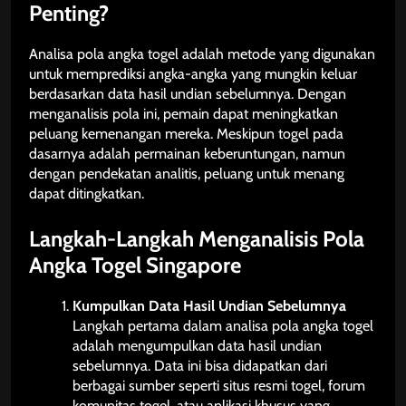
Penting?
Analisa pola angka togel adalah metode yang digunakan
untuk memprediksi angka-angka yang mungkin keluar
berdasarkan data hasil undian sebelumnya. Dengan
menganalisis pola ini, pemain dapat meningkatkan
peluang kemenangan mereka. Meskipun togel pada
dasarnya adalah permainan keberuntungan, namun
dengan pendekatan analitis, peluang untuk menang
dapat ditingkatkan.
Langkah-Langkah Menganalisis Pola
Angka Togel Singapore
Kumpulkan Data Hasil Undian Sebelumnya
Langkah pertama dalam analisa pola angka togel
adalah mengumpulkan data hasil undian
sebelumnya. Data ini bisa didapatkan dari
berbagai sumber seperti situs resmi togel, forum
komunitas togel, atau aplikasi khusus yang