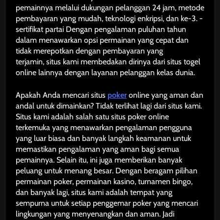
pemainnya melalui dukungan pelanggan 24 jam, metode
pembayaran yang mudah, teknologi enkripsi, dan ke-3. -
sertifikat partai Dengan pengalaman puluhan tahun
dalam menawarkan opsi permainan yang cepat dan
tidak merepotkan dengan pembayaran yang
terjamin, situs kami membedakan dirinya dari situs togel
online lainnya dengan layanan pelanggan kelas dunia.
Apakah Anda mencari situs
poker
online yang aman dan
andal untuk dimainkan? Tidak terlihat lagi dari situs kami.
Situs kami adalah salah satu situs poker online
terkemuka yang menawarkan pengalaman pengguna
yang luar biasa dan banyak langkah keamanan untuk
memastikan pengalaman yang aman bagi semua
pemainnya. Selain itu, ini juga memberikan banyak
peluang untuk menang besar. Dengan beragam pilihan
permainan poker, permainan kasino, turnamen bingo,
dan banyak lagi, situs kami adalah tempat yang
sempurna untuk setiap penggemar poker yang mencari
lingkungan yang menyenangkan dan aman. Jadi