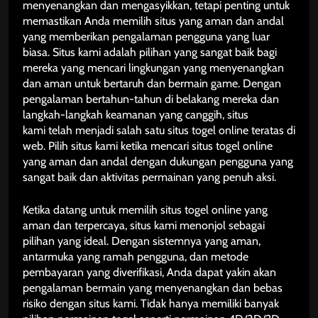
menyenangkan dan mengasyikkan, tetapi penting untuk
memastikan Anda memilih situs yang aman dan andal
yang memberikan pengalaman pengguna yang luar
biasa. Situs kami adalah pilihan yang sangat baik bagi
mereka yang mencari lingkungan yang menyenangkan
dan aman untuk bertaruh dan bermain game. Dengan
pengalaman bertahun-tahun di belakang mereka dan
langkah-langkah keamanan yang canggih, situs
kami telah menjadi salah satu situs togel online teratas di
web. Pilih situs kami ketika mencari situs togel online
yang aman dan andal dengan dukungan pengguna yang
sangat baik dan aktivitas permainan yang penuh aksi.
Ketika datang untuk memilih situs togel online yang
aman dan terpercaya, situs kami menonjol sebagai
pilihan yang ideal. Dengan sistemnya yang aman,
antarmuka yang ramah pengguna, dan metode
pembayaran yang diverifikasi, Anda dapat yakin akan
pengalaman bermain yang menyenangkan dan bebas
risiko dengan situs kami. Tidak hanya memiliki banyak