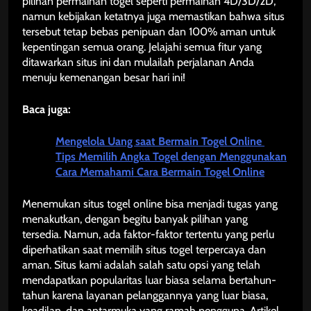
pilihan permainan togel seperti permainan 4D/3D/2D,
namun kebijakan ketatnya juga memastikan bahwa situs
tersebut tetap bebas penipuan dan 100% aman untuk
kepentingan semua orang. Jelajahi semua fitur yang
ditawarkan situs ini dan mulailah perjalanan Anda
menuju kemenangan besar hari ini!
Baca juga:
Mengelola Uang saat Bermain Togel Online
Tips Memilih Angka Togel dengan Menggunakan
Cara Memahami Cara Bermain Togel Online
Menemukan situs togel online bisa menjadi tugas yang
menakutkan, dengan begitu banyak pilihan yang
tersedia. Namun, ada faktor-faktor tertentu yang perlu
diperhatikan saat memilih situs togel terpercaya dan
aman. Situs kami adalah salah satu opsi yang telah
mendapatkan popularitas luar biasa selama bertahun-
tahun karena layanan pelanggannya yang luar biasa,
keadilan, dan antarmuka yang ramah pengguna. Artikel