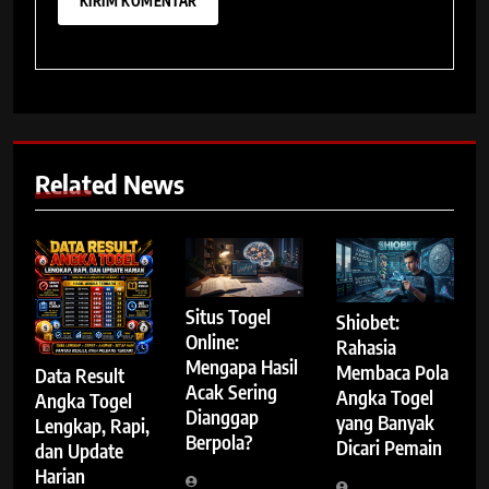
Related News
Situs Togel
Shiobet:
Online:
Rahasia
Mengapa Hasil
Membaca Pola
Data Result
Acak Sering
Angka Togel
Angka Togel
Dianggap
yang Banyak
Lengkap, Rapi,
Berpola?
Dicari Pemain
dan Update
Harian