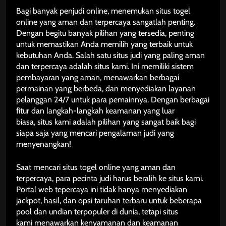
Bagi banyak penjudi online, menemukan situs togel
online yang aman dan terpercaya sangatlah penting.
Dengan begitu banyak pilihan yang tersedia, penting
untuk memastikan Anda memilih yang terbaik untuk
kebutuhan Anda. Salah satu situs judi yang paling aman
dan terpercaya adalah situs kami. Ini memiliki sistem
pembayaran yang aman, menawarkan berbagai
permainan yang berbeda, dan menyediakan layanan
pelanggan 24/7 untuk para pemainnya. Dengan berbagai
fitur dan langkah-langkah keamanan yang luar
biasa, situs kami adalah pilihan yang sangat baik bagi
siapa saja yang mencari pengalaman judi yang
menyenangkan!
Saat mencari situs togel online yang aman dan
terpercaya, para pecinta judi harus beralih ke situs kami.
Portal web tepercaya ini tidak hanya menyediakan
jackpot, hasil, dan opsi taruhan terbaru untuk beberapa
pool dan undian terpopuler di dunia, tetapi situs
kami menawarkan kenyamanan dan keamanan