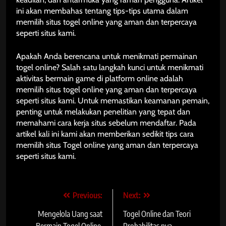
ini akan membahas tentang tips-tips utama dalam
memilih situs togel online yang aman dan terpercaya
seperti situs kami.
Apakah Anda berencana untuk menikmati permainan
togel online? Salah satu langkah kunci untuk menikmati
aktivitas bermain game di platform online adalah
memilih situs togel online yang aman dan terpercaya
seperti situs kami. Untuk memastikan keamanan pemain,
penting untuk melakukan penelitian yang tepat dan
memahami cara kerja situs sebelum mendaftar. Pada
artikel kali ini kami akan memberikan sedikit tips cara
memilih situs Togel online yang aman dan terpercaya
seperti situs kami.
Navigasi
Previous:
Next:
pos
Mengelola Uang saat
Togel Online dan Teori