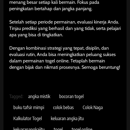
menang besar setiap kali bermain. Fokus pada
peningkatan bertahap dan jangka panjang.
Setelah setiap periode permainan, evaluasi kinerja Anda.
Tinjau prediksi yang berhasil dan yang tidak, serta pelajari
apa yang bisa di tingkatkan.
Dengan kombinasi strategi yang tepat, disiplin, dan
evaluasi rutin, Anda bisa meningkatkan peluang sukses
dalam permainan togel online. Tetaplah bermain
dengan bijak dan nikmati prosesnya. Semoga beruntung!
Tagged:
angka mistik
bocoran togel
buku tafsir mimpi
colok bebas
Colok Naga
Kalkulator Togel
keluaran angka jitu
keluaranangkajitu
togel
togel online