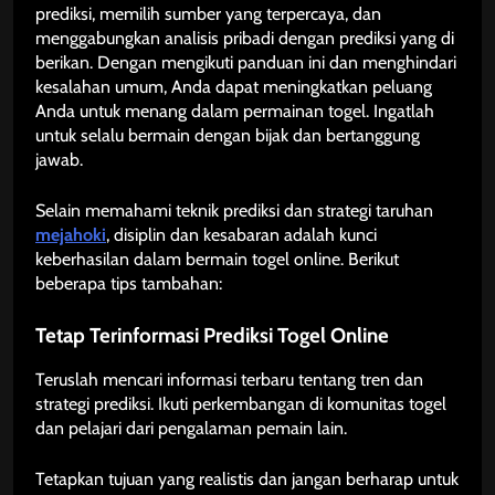
prediksi, memilih sumber yang terpercaya, dan
menggabungkan analisis pribadi dengan prediksi yang di
berikan. Dengan mengikuti panduan ini dan menghindari
kesalahan umum, Anda dapat meningkatkan peluang
Anda untuk menang dalam permainan togel. Ingatlah
untuk selalu bermain dengan bijak dan bertanggung
jawab.
Selain memahami teknik prediksi dan strategi taruhan
mejahoki
, disiplin dan kesabaran adalah kunci
keberhasilan dalam bermain togel online. Berikut
beberapa tips tambahan:
Tetap Terinformasi Prediksi Togel Online
Teruslah mencari informasi terbaru tentang tren dan
strategi prediksi. Ikuti perkembangan di komunitas togel
dan pelajari dari pengalaman pemain lain.
Tetapkan tujuan yang realistis dan jangan berharap untuk