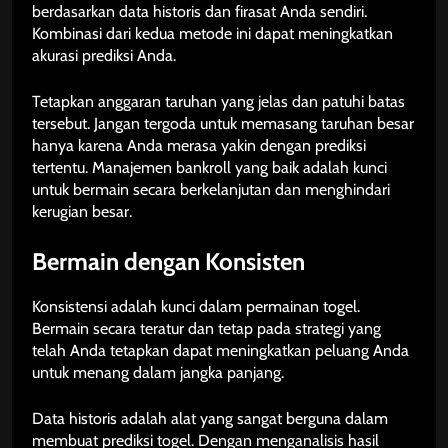
berdasarkan data historis dan firasat Anda sendiri.
Kombinasi dari kedua metode ini dapat meningkatkan
akurasi prediksi Anda.
Tetapkan anggaran taruhan yang jelas dan patuhi batas
tersebut. Jangan tergoda untuk memasang taruhan besar
hanya karena Anda merasa yakin dengan prediksi
tertentu. Manajemen bankroll yang baik adalah kunci
untuk bermain secara berkelanjutan dan menghindari
kerugian besar.
Bermain dengan Konsisten
Konsistensi adalah kunci dalam permainan togel.
Bermain secara teratur dan tetap pada strategi yang
telah Anda tetapkan dapat meningkatkan peluang Anda
untuk menang dalam jangka panjang.
Data historis adalah alat yang sangat berguna dalam
membuat prediksi togel. Dengan menganalisis hasil