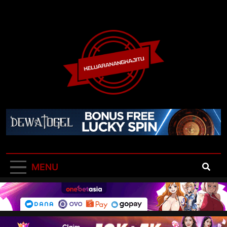
Skip
to
content
Keluaran Angka
Result Togel Terlengkap dan Terpercaya
Jitu
MENU