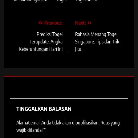
Navigasi
Previous:
Next:
pos
Prediksi Togel
Rahasia Menang Togel
Terupdate: Angka
Singapore: Tips dan Trik
Keberuntungan Hari Ini
Jitu
TINGGALKAN BALASAN
Alamat email Anda tidak akan dipublikasikan.
Ruas yang
wajib ditandai
*