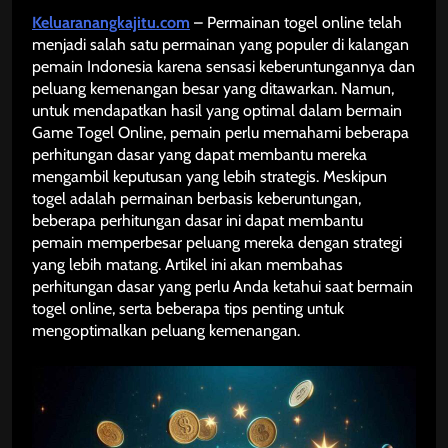
Keluaranangkajitu.com
– Permainan togel online telah
menjadi salah satu permainan yang populer di kalangan
pemain Indonesia karena sensasi keberuntungannya dan
peluang kemenangan besar yang ditawarkan. Namun,
untuk mendapatkan hasil yang optimal dalam bermain
Game Togel Online, pemain perlu memahami beberapa
perhitungan dasar yang dapat membantu mereka
mengambil keputusan yang lebih strategis. Meskipun
togel adalah permainan berbasis keberuntungan,
beberapa perhitungan dasar ini dapat membantu
pemain memperbesar peluang mereka dengan strategi
yang lebih matang. Artikel ini akan membahas
perhitungan dasar yang perlu Anda ketahui saat bermain
togel online, serta beberapa tips penting untuk
mengoptimalkan peluang kemenangan.