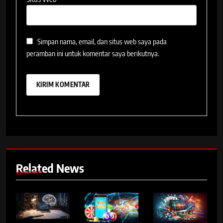
Simpan nama, email, dan situs web saya pada
peramban ini untuk komentar saya berikutnya.
Related News