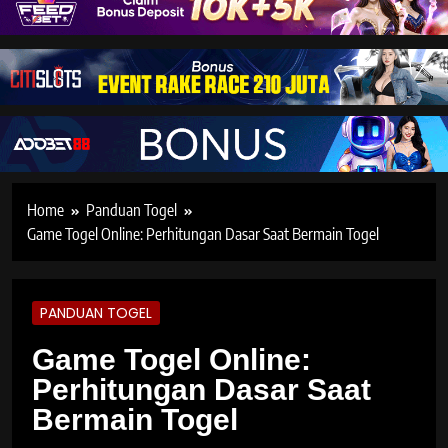
Home
Panduan Togel
Game Togel Online: Perhitungan Dasar Saat Bermain Togel
PANDUAN TOGEL
Game Togel Online:
Perhitungan Dasar Saat
Bermain Togel