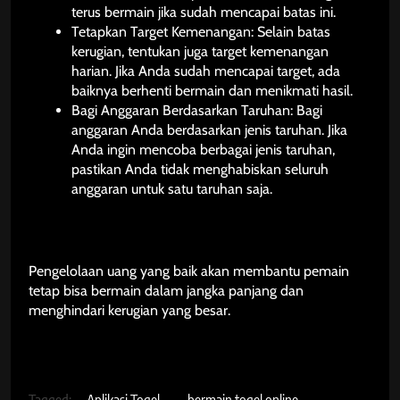
terus bermain jika sudah mencapai batas ini.
Tetapkan Target Kemenangan: Selain batas
kerugian, tentukan juga target kemenangan
harian. Jika Anda sudah mencapai target, ada
baiknya berhenti bermain dan menikmati hasil.
Bagi Anggaran Berdasarkan Taruhan: Bagi
anggaran Anda berdasarkan jenis taruhan. Jika
Anda ingin mencoba berbagai jenis taruhan,
pastikan Anda tidak menghabiskan seluruh
anggaran untuk satu taruhan saja.
Pengelolaan uang yang baik akan membantu pemain
tetap bisa bermain dalam jangka panjang dan
menghindari kerugian yang besar.
Tagged:
Aplikasi Togel
bermain togel online