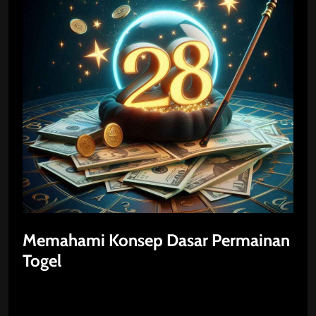
Memahami Konsep Dasar Permainan
Togel