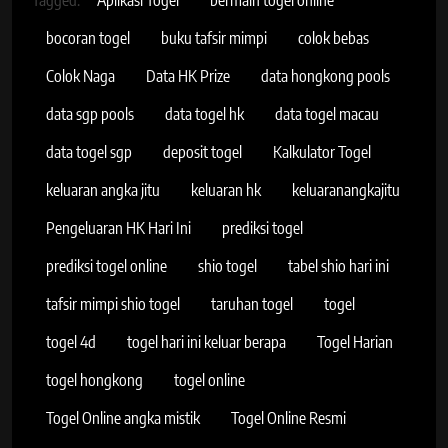
bocoran togel
buku tafsir mimpi
colok bebas
Colok Naga
Data HK Prize
data hongkong pools
data sgp pools
data togel hk
data togel macau
data togel sgp
deposit togel
Kalkulator Togel
keluaran angka jitu
keluaran hk
keluaranangkajitu
Pengeluaran HK Hari Ini
prediksi togel
prediksi togel online
shio togel
tabel shio hari ini
tafsir mimpi shio togel
taruhan togel
togel
togel 4d
togel hari ini keluar berapa
Togel Harian
togel hongkong
togel online
Togel Online angka mistik
Togel Online Resmi