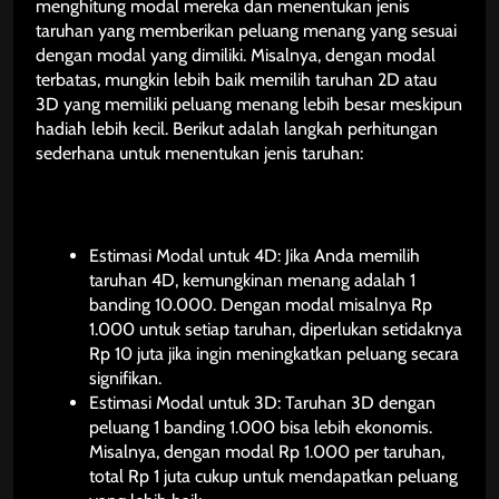
menghitung modal mereka dan menentukan jenis
taruhan yang memberikan peluang menang yang sesuai
dengan modal yang dimiliki. Misalnya, dengan modal
terbatas, mungkin lebih baik memilih taruhan 2D atau
3D yang memiliki peluang menang lebih besar meskipun
hadiah lebih kecil. Berikut adalah langkah perhitungan
sederhana untuk menentukan jenis taruhan:
Estimasi Modal untuk 4D: Jika Anda memilih
taruhan 4D, kemungkinan menang adalah 1
banding 10.000. Dengan modal misalnya Rp
1.000 untuk setiap taruhan, diperlukan setidaknya
Rp 10 juta jika ingin meningkatkan peluang secara
signifikan.
Estimasi Modal untuk 3D: Taruhan 3D dengan
peluang 1 banding 1.000 bisa lebih ekonomis.
Misalnya, dengan modal Rp 1.000 per taruhan,
total Rp 1 juta cukup untuk mendapatkan peluang