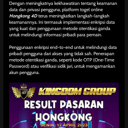
Dengan meningkatnya kekhawatiran tentang keamanan
data dan privasi pengguna, platform togel online
Hongkong 4D
terus meningkatkan langkah-langkah
keamanannya. Ini termasuk implementasi enkripsi data
yang kuat dan penggunaan metode otentikasi ganda
untuk melindungi informasi pribadi para pemain.
Penggunaan enkripsi end-to-end untuk melindungi data
pribadi pengguna dari akses yang tidak sah. Penerapan
metode otentikasi ganda, seperti kode OTP (One-Time
Password) atau verifikasi sidik jari, untuk mengamankan
akun pengguna.