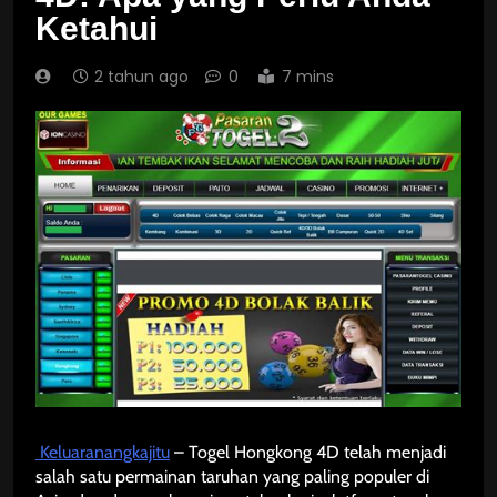
Ketahui
2 tahun ago
0
7 mins
Keluaranangkajitu
– Togel Hongkong 4D telah menjadi
salah satu permainan taruhan yang paling populer di