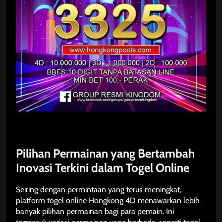
Pilihan Permainan yang Bertambah
Inovasi Terkini dalam Togel Online
Seiring dengan permintaan yang terus meningkat,
platform togel online Hongkong 4D menawarkan lebih
banyak pilihan permainan bagi para pemain. Ini