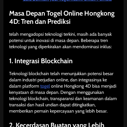
Masa Depan Togel Online Hongkong
4D: Tren dan Prediksi
telah mengadopsi teknologi terkini, masih ada banyak
potensi untuk inovasi di masa depan. Beberapa tren
teknologi yang diperkirakan akan mendominasi inklus:
1. Integrasi Blockchain
Teknologi blockchain telah menunjukkan potensi besar
dalam industri perjudian online, dan integrasinya ke
dalam platform
togel
online Hongkong 4D bisa menjadi
kenyataan di masa depan. Dengan menggunakan
teknologi blockchain, transparansi dan keamanan dalam
transaksi dan hasil undian dapat ditingkatkan,
memberikan pemain kepercayaan yang lebih besar.
2. Kecerdasan Buatan yang Lebih