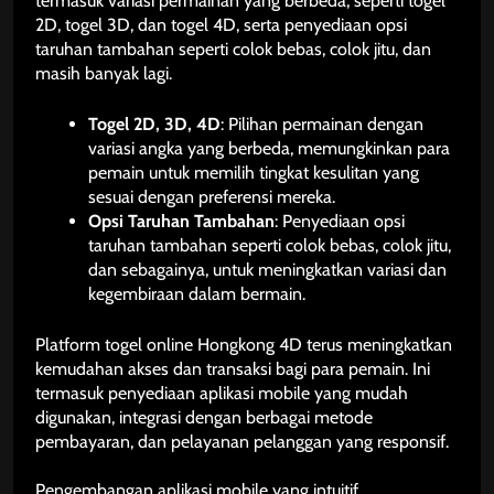
termasuk variasi permainan yang berbeda, seperti togel
2D, togel 3D, dan togel 4D, serta penyediaan opsi
taruhan tambahan seperti colok bebas, colok jitu, dan
masih banyak lagi.
Togel 2D, 3D, 4D
: Pilihan permainan dengan
variasi angka yang berbeda, memungkinkan para
pemain untuk memilih tingkat kesulitan yang
sesuai dengan preferensi mereka.
Opsi Taruhan Tambahan
: Penyediaan opsi
taruhan tambahan seperti colok bebas, colok jitu,
dan sebagainya, untuk meningkatkan variasi dan
kegembiraan dalam bermain.
Platform togel online Hongkong 4D terus meningkatkan
kemudahan akses dan transaksi bagi para pemain. Ini
termasuk penyediaan aplikasi mobile yang mudah
digunakan, integrasi dengan berbagai metode
pembayaran, dan pelayanan pelanggan yang responsif.
Pengembangan aplikasi mobile yang intuitif,