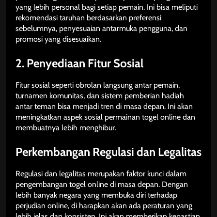
yang lebih personal bagi setiap pemain. Ini bisa meliputi
rekomendasi taruhan berdasarkan preferensi
sebelumnya, penyesuaian antarmuka pengguna, dan
promosi yang disesuaikan.
2. Penyediaan Fitur Sosial
Fitur sosial seperti obrolan langsung antar pemain,
turnamen komunitas, dan sistem pemberian hadiah
antar teman bisa menjadi tren di masa depan. Ini akan
meningkatkan aspek sosial permainan togel online dan
membuatnya lebih menghibur.
Perkembangan Regulasi dan Legalitas
Regulasi dan legalitas merupakan faktor kunci dalam
pengembangan togel online di masa depan. Dengan
lebih banyak negara yang membuka diri terhadap
perjudian online, di harapkan akan ada peraturan yang
lebih jelas dan konsisten. Ini akan memberikan kepastian