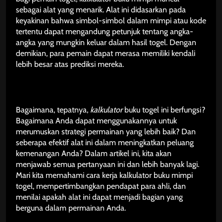
sebagai alat yang menarik. Alat ini didasarkan pada
keyakinan bahwa simbol-simbol dalam mimpi atau kode
tertentu dapat mengandung petunjuk tentang angka-
angka yang mungkin keluar dalam hasil togel. Dengan
demikian, para pemain dapat merasa memiliki kendali
lebih besar atas prediksi mereka.
Bagaimana, tepatnya,
kalkulator
buku togel ini berfungsi?
Bagaimana Anda dapat menggunakannya untuk
merumuskan strategi permainan yang lebih baik? Dan
seberapa efektif alat ini dalam meningkatkan peluang
kemenangan Anda? Dalam artikel ini, kita akan
menjawab semua pertanyaan ini dan lebih banyak lagi.
Mari kita memahami cara kerja kalkulator buku mimpi
togel, mempertimbangkan pendapat para ahli, dan
menilai apakah alat ini dapat menjadi bagian yang
berguna dalam permainan Anda.