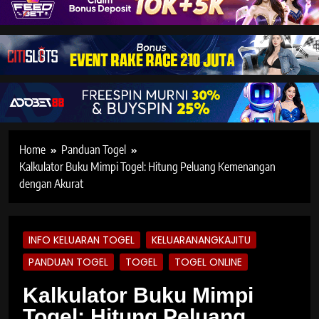
Home
Panduan Togel
Kalkulator Buku Mimpi Togel: Hitung Peluang Kemenangan
dengan Akurat
INFO KELUARAN TOGEL
KELUARANANGKAJITU
PANDUAN TOGEL
TOGEL
TOGEL ONLINE
Kalkulator Buku Mimpi
Togel: Hitung Peluang