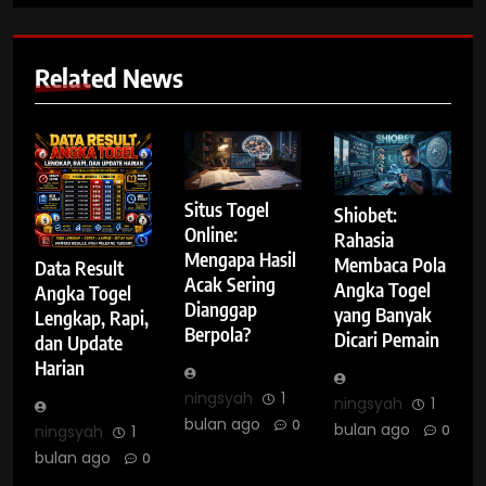
Related News
Situs Togel
Shiobet:
Online:
Rahasia
Mengapa Hasil
Membaca Pola
Data Result
Acak Sering
Angka Togel
Angka Togel
Dianggap
yang Banyak
Lengkap, Rapi,
Berpola?
Dicari Pemain
dan Update
Harian
ningsyah
1
ningsyah
1
bulan ago
0
bulan ago
0
ningsyah
1
bulan ago
0