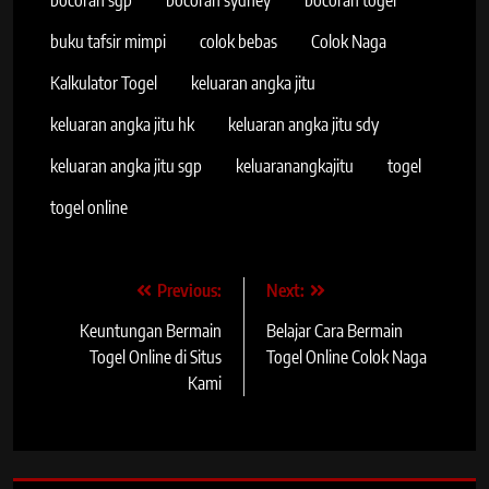
bocoran sgp
bocoran sydney
bocoran togel
buku tafsir mimpi
colok bebas
Colok Naga
Kalkulator Togel
keluaran angka jitu
keluaran angka jitu hk
keluaran angka jitu sdy
keluaran angka jitu sgp
keluaranangkajitu
togel
togel online
Navigasi
Previous:
Next:
pos
Keuntungan Bermain
Belajar Cara Bermain
Togel Online di Situs
Togel Online Colok Naga
Kami