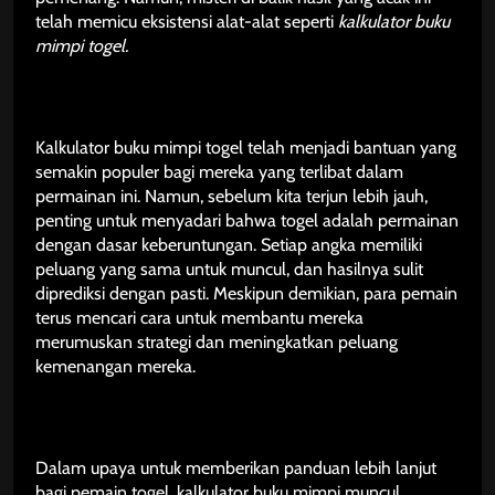
telah memicu eksistensi alat-alat seperti
kalkulator buku
mimpi togel.
Kalkulator buku mimpi togel telah menjadi bantuan yang
semakin populer bagi mereka yang terlibat dalam
permainan ini. Namun, sebelum kita terjun lebih jauh,
penting untuk menyadari bahwa togel adalah permainan
dengan dasar keberuntungan. Setiap angka memiliki
peluang yang sama untuk muncul, dan hasilnya sulit
diprediksi dengan pasti. Meskipun demikian, para pemain
terus mencari cara untuk membantu mereka
merumuskan strategi dan meningkatkan peluang
kemenangan mereka.
Dalam upaya untuk memberikan panduan lebih lanjut
bagi pemain togel, kalkulator buku mimpi muncul