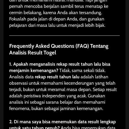
pernah mencoba berjalan sambil terus menatap ke
cermin belakang, karena Anda akan tersandung.
Fokuslah pada jalan di depan Anda, dan gunakan
pelajaran dari masa lalu untuk menjadi lebih bijak.
Frequently Asked Questions (FAQ) Tentang
Analisis Result Togel
1. Apakah menganalisis rekap result tahun lalu bisa
menjamin kemenangan?
Tidak, sama sekali tidak.
Analisis data
rekap result tahun lalu
adalah latihan
observasi untuk memahami kecenderungan yang telah
terjadi, bukan untuk meramal masa depan. Setiap result
adalah peristiwa independen yang acak. Gunakan
analisis ini sebagai sarana belajar dan memahami
fenomena, bukan sebagai jaminan kemenangan.
2. Di mana saya bisa menemukan data result lengkap
untuk satu tahun penuh?
Anda bisa menemukan data