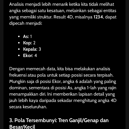
Analisis menjadi lebih menarik ketika kita tidak melihat
angka sebagai satu kesatuan, melainkan sebagai entitas
yang memiliki struktur. Result 4D, misalnya
1234
, dapat
dipecah menjadi:
As:
1
Kop:
2
Kepala:
3
Ekor:
4
Dengan memecah data, kita bisa melakukan analisis
frekuensi atau pola untuk setiap posisi secara terpisah.
Mungkin saja di posisi Ekor, angka 6 adalah yang paling
dominan, sementara di posisi As, angka 1-lah yang rajin
menampakkan diri. Ini memberikan lapisan detail yang
jauh lebih kaya daripada sekadar menghitung angka 4D
secara keseluruhan.
3. Pola Tersembunyi: Tren Ganjil/Genap dan
Besar/Kecil