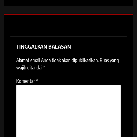
TINGGALKAN BALASAN
Alamat email Anda tidak akan dipublikasikan.
Ruas yang
wajib ditandai
*
Komentar
*