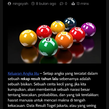
ningsyah
8 bulan ago
0
13 mins
Keluaran Angka Jitu
– Setiap angka yang tercatat dalam
sebuah
rekap result tahun lalu
sebenarnya adalah
sebuah bisikan. Sebuah cerita kecil yang, jika kita
kumpulkan, akan membentuk sebuah narasi besar
tentang keacakan, probabilitas, dan yang tak terelakkan:
hasrat manusia untuk mencari makna di tengah
kekacauan. Data Result Togel Jakarta, atau yang sering