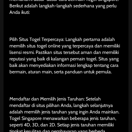
Berikut adalah langkah-langkah sederhana yang perlu
Anda ikuti:
Pilih Situs Togel Terpercaya: Langkah pertama adalah
memilih situs togel online yang terpercaya dan memiliki
lisensi resmi. Pastikan situs tersebut aman dan memiliki
reputasi yang baik di kalangan pemain togel. Situs yang
baik akan menyediakan informasi lengkap tentang cara
bermain, aturan main, serta panduan untuk pemula.
Mendaftar dan Memilih Jenis Taruhan: Setelah
mendaftar di situs pilihan Anda, langkah selanjutnya
adalah memilih jenis taruhan yang ingin Anda mainkan.
Togel Singapore menawarkan beberapa jenis taruhan,
seperti 4D, 3D, dan 2D. Setiap jenis taruhan memiliki
tingkat kesulitan dan pembayaran yang berbeda.