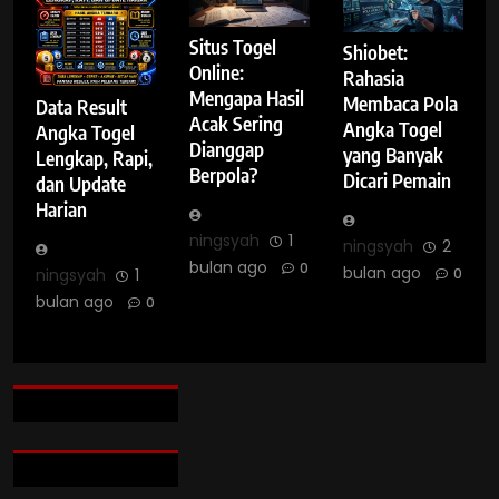
Situs Togel
Shiobet:
Online:
Rahasia
Mengapa Hasil
Membaca Pola
Data Result
Acak Sering
Angka Togel
Angka Togel
Dianggap
yang Banyak
Lengkap, Rapi,
Berpola?
Dicari Pemain
dan Update
Harian
ningsyah
1
ningsyah
2
bulan ago
0
bulan ago
0
ningsyah
1
bulan ago
0