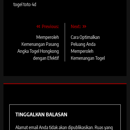
togel toto 4d
Navigasi
Previous:
Next:
pos
Memperoleh
Cara Optimalkan
Kemenangan Pasang
Peluang Anda
Angka Togel Hongkong
Memperoleh
dengan Efektif
Kemenangan Togel
TINGGALKAN BALASAN
Alamat email Anda tidak akan dipublikasikan.
Ruas yang