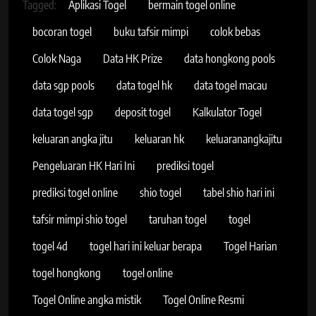
Tagged:
Aplikasi Togel
bermain togel online
bocoran togel
buku tafsir mimpi
colok bebas
Colok Naga
Data HK Prize
data hongkong pools
data sgp pools
data togel hk
data togel macau
data togel sgp
deposit togel
Kalkulator Togel
keluaran angka jitu
keluaran hk
keluaranangkajitu
Pengeluaran HK Hari Ini
prediksi togel
prediksi togel online
shio togel
tabel shio hari ini
tafsir mimpi shio togel
taruhan togel
togel
togel 4d
togel hari ini keluar berapa
Togel Harian
togel hongkong
togel online
Togel Online angka mistik
Togel Online Resmi