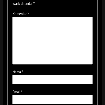
wajib ditandai
*
Komentar
*
Nama
*
Email
*