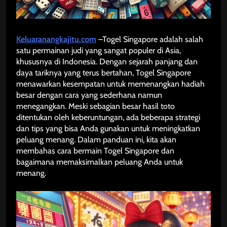
Keluaranangkajitu.com
–Togel Singapore adalah salah
satu permainan judi yang sangat populer di Asia,
khususnya di Indonesia. Dengan sejarah panjang dan
daya tariknya yang terus bertahan, Togel Singapore
menawarkan kesempatan untuk memenangkan hadiah
besar dengan cara yang sederhana namun
menegangkan. Meski sebagian besar hasil toto
ditentukan oleh keberuntungan, ada beberapa strategi
dan tips yang bisa Anda gunakan untuk meningkatkan
peluang menang. Dalam panduan ini, kita akan
membahas cara bermain Togel Singapore dan
bagaimana memaksimalkan peluang Anda untuk
menang.