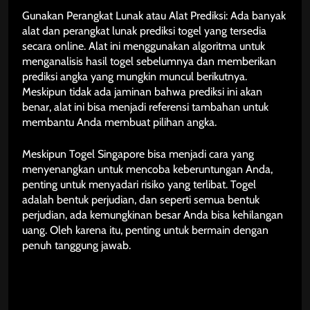
Gunakan Perangkat Lunak atau Alat Prediksi: Ada banyak
alat dan perangkat lunak prediksi togel yang tersedia
secara online. Alat ini menggunakan algoritma untuk
menganalisis hasil togel sebelumnya dan memberikan
prediksi angka yang mungkin muncul berikutnya.
Meskipun tidak ada jaminan bahwa prediksi ini akan
benar, alat ini bisa menjadi referensi tambahan untuk
membantu Anda membuat pilihan angka.
Meskipun Togel Singapore bisa menjadi cara yang
menyenangkan untuk mencoba keberuntungan Anda,
penting untuk menyadari risiko yang terlibat. Togel
adalah bentuk perjudian, dan seperti semua bentuk
perjudian, ada kemungkinan besar Anda bisa kehilangan
uang. Oleh karena itu, penting untuk bermain dengan
penuh tanggung jawab.