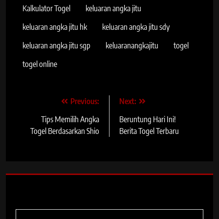
Kalkulator Togel
keluaran angka jitu
keluaran angka jitu hk
keluaran angka jitu sdy
keluaran angka jitu sgp
keluaranangkajitu
togel
togel online
Navigasi
Previous:
Next:
pos
Tips Memilih Angka
Beruntung Hari Ini!
Togel Berdasarkan Shio
Berita Togel Terbaru