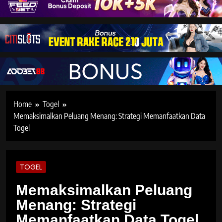
Home
Togel
Memaksimalkan Peluang Menang: Strategi Memanfaatkan Data
Togel
TOGEL
Memaksimalkan Peluang
Menang: Strategi
Memanfaatkan Data Togel