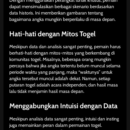
Dengan menggunakan perangkat lunak khusus, pemain
dapat mensimulasikan berbagai skenario berdasarkan
data historis. Ini memberikan gambaran tentang
bagaimana angka mungkin berperilaku di masa depan.
Hati-hati dengan Mitos Togel
Meskipun data dan analisis sangat penting, pemain harus
berhati-hati dengan mitos-mitos yang berkembang di
komunitas togel. Misalnya, beberapa orang mungkin
percaya bahwa jika angka tertentu belum muncul selama
periode waktu yang panjang, maka “waktunya” untuk
angka tersebut muncul adalah dekat. Namun, setiap
putaran togel adalah acara independen, dan hasil masa
lalu tidak menjamin hasil masa depan.
Menggabungkan Intuisi dengan Data
Meskipun analisis data sangat penting, intuisi dan insting
juga memainkan peran dalam permainan togel.