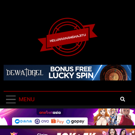
Skip
to
content
Keluaran Angka
Result Togel Terlengkap dan Terpercaya
Jitu
MENU