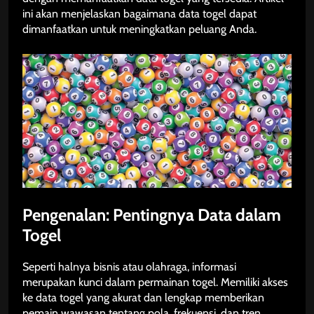
ini akan menjelaskan bagaimana data togel dapat
dimanfaatkan untuk meningkatkan peluang Anda.
Pengenalan: Pentingnya Data dalam
Togel
Seperti halnya bisnis atau olahraga, informasi
merupakan kunci dalam permainan togel. Memiliki akses
ke data togel yang akurat dan lengkap memberikan
pemain wawasan tentang pola, frekuensi, dan tren