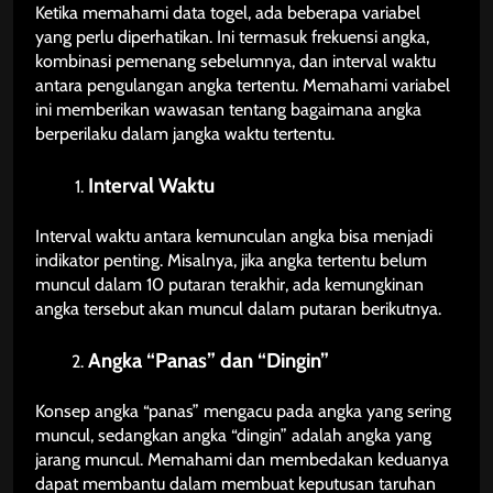
Ketika memahami data togel, ada beberapa variabel
yang perlu diperhatikan. Ini termasuk frekuensi angka,
kombinasi pemenang sebelumnya, dan interval waktu
antara pengulangan angka tertentu. Memahami variabel
ini memberikan wawasan tentang bagaimana angka
berperilaku dalam jangka waktu tertentu.
Interval Waktu
Interval waktu antara kemunculan angka bisa menjadi
indikator penting. Misalnya, jika angka tertentu belum
muncul dalam 10 putaran terakhir, ada kemungkinan
angka tersebut akan muncul dalam putaran berikutnya.
Angka “Panas” dan “Dingin”
Konsep angka “panas” mengacu pada angka yang sering
muncul, sedangkan angka “dingin” adalah angka yang
jarang muncul. Memahami dan membedakan keduanya
dapat membantu dalam membuat keputusan taruhan