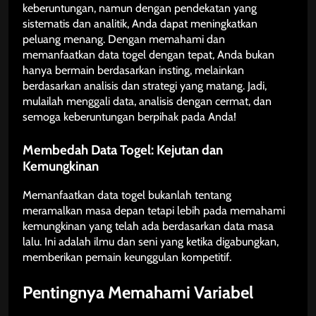
keberuntungan, namun dengan pendekatan yang
sistematis dan analitik, Anda dapat meningkatkan
peluang menang. Dengan memahami dan
memanfaatkan data togel dengan tepat, Anda bukan
hanya bermain berdasarkan insting, melainkan
berdasarkan analisis dan strategi yang matang. Jadi,
mulailah menggali data, analisis dengan cermat, dan
semoga keberuntungan berpihak pada Anda!
Membedah Data Togel: Kejutan dan
Kemungkinan
Memanfaatkan data togel bukanlah tentang
meramalkan masa depan tetapi lebih pada memahami
kemungkinan yang telah ada berdasarkan data masa
lalu. Ini adalah ilmu dan seni yang ketika digabungkan,
memberikan pemain keunggulan kompetitif.
Pentingnya Memahami Variabel