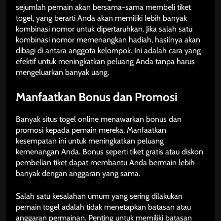
sejumlah pemain akan bersama-sama membeli tiket
togel, yang berarti Anda akan memiliki lebih banyak
kombinasi nomor untuk dipertaruhkan. Jika salah satu
kombinasi nomor memenangkan hadiah, hasilnya akan
dibagi di antara anggota kelompok. Ini adalah cara yang
efektif untuk meningkatkan peluang Anda tanpa harus
mengeluarkan banyak uang.
Manfaatkan Bonus dan Promosi
Banyak situs togel online menawarkan bonus dan
promosi kepada pemain mereka. Manfaatkan
kesempatan ini untuk meningkatkan peluang
kemenangan Anda. Bonus seperti tiket gratis atau diskon
pembelian tiket dapat membantu Anda bermain lebih
banyak dengan anggaran yang sama.
Salah satu kesalahan umum yang sering dilakukan
pemain togel adalah tidak menetapkan batasan atau
anggaran permainan. Penting untuk memiliki batasan