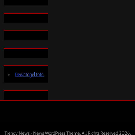
Dewatogel toto
Trendy News - News WordPress Theme. All Rights Reserved 2026.