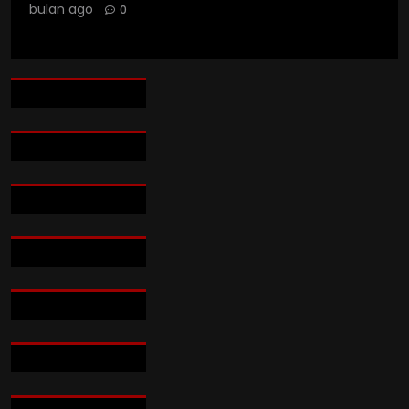
bulan ago
0