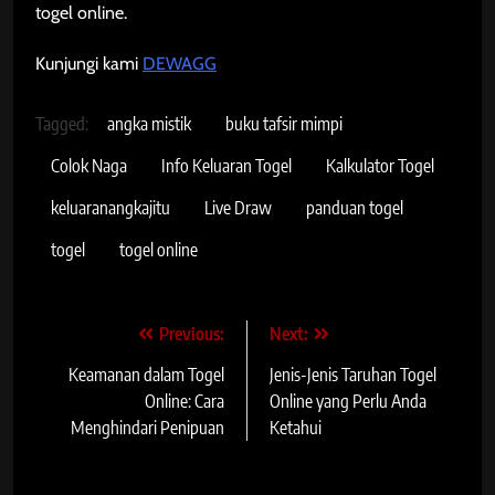
togel online.
Kunjungi kami
DEWAGG
Tagged:
angka mistik
buku tafsir mimpi
Colok Naga
Info Keluaran Togel
Kalkulator Togel
keluaranangkajitu
Live Draw
panduan togel
togel
togel online
Navigasi
Previous:
Next:
pos
Keamanan dalam Togel
Jenis-Jenis Taruhan Togel
Online: Cara
Online yang Perlu Anda
Menghindari Penipuan
Ketahui