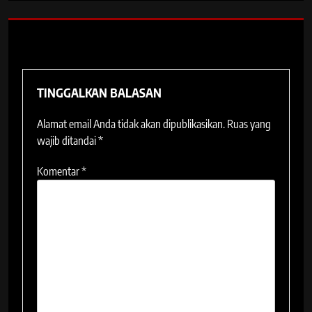
TINGGALKAN BALASAN
Alamat email Anda tidak akan dipublikasikan.
Ruas yang
wajib ditandai
*
Komentar
*