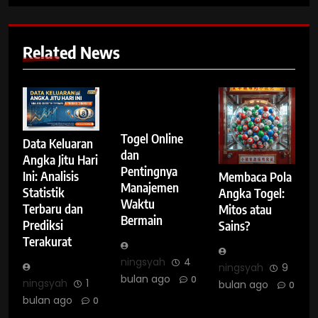
Related News
Togel Online
Data Keluaran
dan
Angka Jitu Hari
Pentingnya
Ini: Analisis
Membaca Pola
Manajemen
Statistik
Angka Togel:
Waktu
Terbaru dan
Mitos atau
Bermain
Prediksi
Sains?
Terakurat
ningsyah
4
ningsyah
9
bulan ago
0
ningsyah
1
bulan ago
0
bulan ago
0