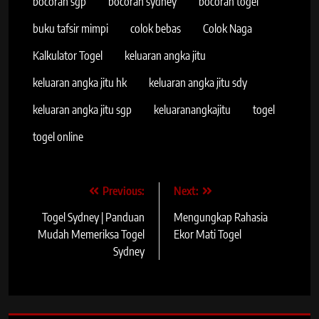
bocoran sgp
bocoran sydney
bocoran togel
buku tafsir mimpi
colok bebas
Colok Naga
Kalkulator Togel
keluaran angka jitu
keluaran angka jitu hk
keluaran angka jitu sdy
keluaran angka jitu sgp
keluaranangkajitu
togel
togel online
Navigasi
Previous:
Next:
pos
Togel Sydney | Panduan
Mengungkap Rahasia
Mudah Memeriksa Togel
Ekor Mati Togel
Sydney