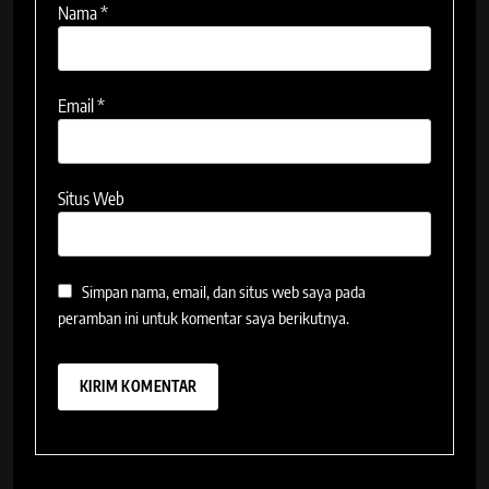
Nama
*
Email
*
Situs Web
Simpan nama, email, dan situs web saya pada
peramban ini untuk komentar saya berikutnya.