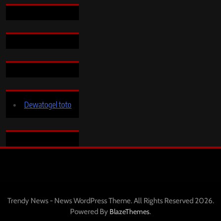
Dewatogel toto
Trendy News - News WordPress Theme. All Rights Reserved 2026.
Powered By
.
BlazeThemes