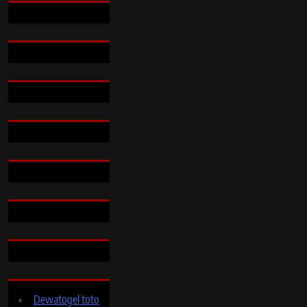
Dewatogel toto