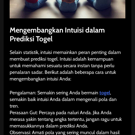
Mengembangkan Intuisi dalam
Prediksi Togel
Selain statistik, intuisi memainkan peran penting dalam
membuat prediksi togel. Intuisi adalah kemampuan
untuk memahami sesuatu secara instan tanpa perlu
penalaran sadar. Berikut adalah beberapa cara untuk
mengembangkan intuisi Anda:
Pengalaman: Semakin sering Anda bermain
togel
,
semakin baik intuisi Anda dalam mengenali pola dan
tren.
Perasaan Gut: Percaya pada naluri Anda. Jika Anda
merasa yakin tentang angka tertentu, jangan ragu untuk
memasukkannya dalam prediksi Anda.
Observasi: Amati pola yang sering muncul dalam hasil