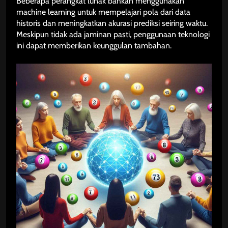
Beberapa perangkat lunak bahkan menggunakan
machine learning untuk mempelajari pola dari data
historis dan meningkatkan akurasi prediksi seiring waktu.
Meskipun tidak ada jaminan pasti, penggunaan teknologi
ini dapat memberikan keunggulan tambahan.