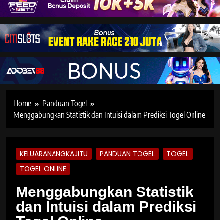
Home
Panduan Togel
Menggabungkan Statistik dan Intuisi dalam Prediksi Togel Online
KELUARANANGKAJITU
PANDUAN TOGEL
TOGEL
TOGEL ONLINE
Menggabungkan Statistik
dan Intuisi dalam Prediksi