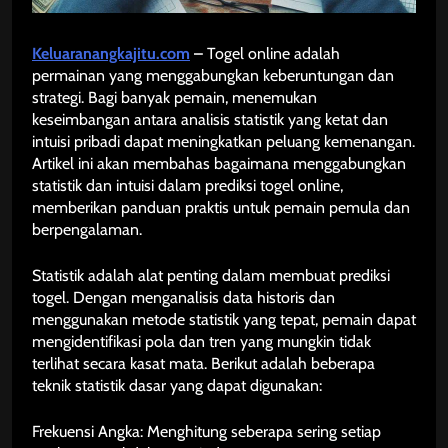
Keluaranangkajitu.com
–
Togel online adalah
permainan yang menggabungkan keberuntungan dan
strategi. Bagi banyak pemain, menemukan
keseimbangan antara analisis statistik yang ketat dan
intuisi pribadi dapat meningkatkan peluang kemenangan.
Artikel ini akan membahas bagaimana menggabungkan
statistik dan intuisi dalam prediksi togel online,
memberikan panduan praktis untuk pemain pemula dan
berpengalaman.
Statistik adalah alat penting dalam membuat prediksi
togel. Dengan menganalisis data historis dan
menggunakan metode statistik yang tepat, pemain dapat
mengidentifikasi pola dan tren yang mungkin tidak
terlihat secara kasat mata. Berikut adalah beberapa
teknik statistik dasar yang dapat digunakan:
Frekuensi Angka: Menghitung seberapa sering setiap