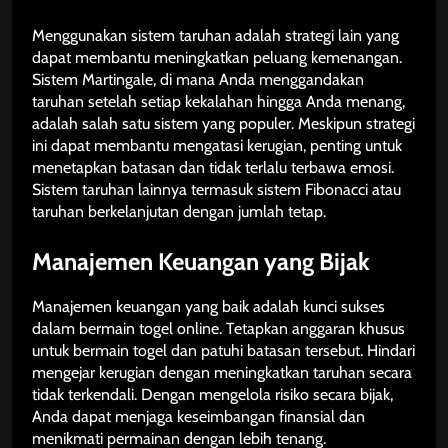
Menggunakan sistem taruhan adalah strategi lain yang
dapat membantu meningkatkan peluang kemenangan.
Sistem Martingale, di mana Anda menggandakan
taruhan setelah setiap kekalahan hingga Anda menang,
adalah salah satu sistem yang populer. Meskipun strategi
ini dapat membantu mengatasi kerugian, penting untuk
menetapkan batasan dan tidak terlalu terbawa emosi.
Sistem taruhan lainnya termasuk sistem Fibonacci atau
taruhan berkelanjutan dengan jumlah tetap.
Manajemen Keuangan yang Bijak
Manajemen keuangan yang baik adalah kunci sukses
dalam bermain togel online. Tetapkan anggaran khusus
untuk bermain togel dan patuhi batasan tersebut. Hindari
mengejar kerugian dengan meningkatkan taruhan secara
tidak terkendali. Dengan mengelola risiko secara bijak,
Anda dapat menjaga keseimbangan finansial dan
menikmati permainan dengan lebih tenang.