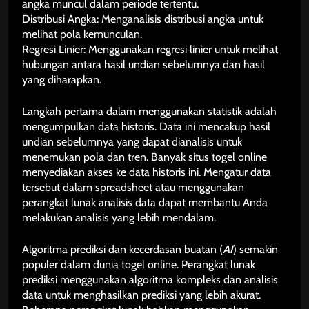
angka muncul dalam periode tertentu.
Distribusi Angka: Menganalisis distribusi angka untuk
melihat pola kemunculan.
Regresi Linier: Menggunakan regresi linier untuk melihat
hubungan antara hasil undian sebelumnya dan hasil
yang diharapkan.
Langkah pertama dalam menggunakan statistik adalah
mengumpulkan data historis. Data ini mencakup hasil
undian sebelumnya yang dapat dianalisis untuk
menemukan pola dan tren. Banyak situs togel online
menyediakan akses ke data historis ini. Mengatur data
tersebut dalam spreadsheet atau menggunakan
perangkat lunak analisis data dapat membantu Anda
melakukan analisis yang lebih mendalam.
Algoritma prediksi dan kecerdasan buatan (
AI
) semakin
populer dalam dunia togel online. Perangkat lunak
prediksi menggunakan algoritma kompleks dan analisis
data untuk menghasilkan prediksi yang lebih akurat.