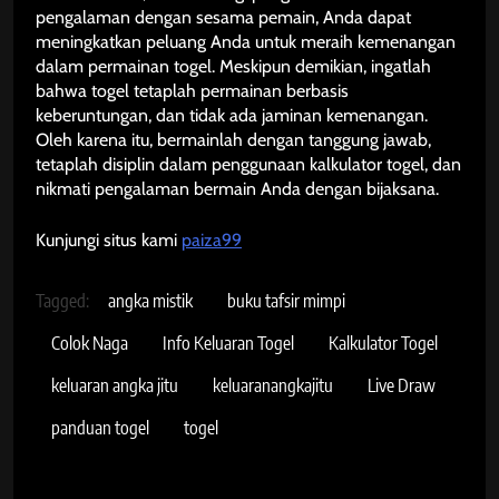
pengalaman dengan sesama pemain, Anda dapat
meningkatkan peluang Anda untuk meraih kemenangan
dalam permainan togel. Meskipun demikian, ingatlah
bahwa togel tetaplah permainan berbasis
keberuntungan, dan tidak ada jaminan kemenangan.
Oleh karena itu, bermainlah dengan tanggung jawab,
tetaplah disiplin dalam penggunaan kalkulator togel, dan
nikmati pengalaman bermain Anda dengan bijaksana.
Kunjungi situs kami
paiza99
Tagged:
angka mistik
buku tafsir mimpi
Colok Naga
Info Keluaran Togel
Kalkulator Togel
keluaran angka jitu
keluaranangkajitu
Live Draw
panduan togel
togel