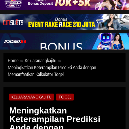
Home
Keluaranangkajitu
Meningkatkan Keterampilan Prediksi Anda dengan
Memanfaatkan Kalkulator Togel
KELUARANANGKAJITU
TOGEL
Meningkatkan
Keterampilan Prediksi
Anda dengan