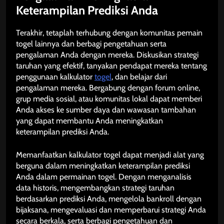
Keterampilan Prediksi Anda
Terakhir, tetaplah terhubung dengan komunitas pemain
togel lainnya dan berbagi pengetahuan serta
pengalaman Anda dengan mereka. Diskusikan strategi
taruhan yang efektif, tanyakan pendapat mereka tentang
penggunaan kalkulator
togel
, dan belajar dari
pengalaman mereka. Bergabung dengan forum online,
grup media sosial, atau komunitas lokal dapat memberi
Anda akses ke sumber daya dan wawasan tambahan
yang dapat membantu Anda meningkatkan
keterampilan prediksi Anda.
Memanfaatkan kalkulator togel dapat menjadi alat yang
berguna dalam meningkatkan keterampilan prediksi
Anda dalam permainan togel. Dengan menganalisis
data historis, mengembangkan strategi taruhan
berdasarkan prediksi Anda, mengelola bankroll dengan
bijaksana, mengevaluasi dan memperbarui strategi Anda
secara berkala, serta berbagi pengetahuan dan