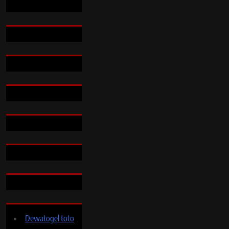
Dewatogel toto