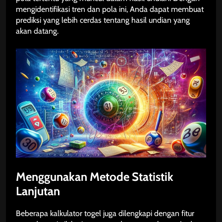
mengidentifikasi tren dan pola ini, Anda dapat membuat
prediksi yang lebih cerdas tentang hasil undian yang
akan datang.
Menggunakan Metode Statistik
Lanjutan
Beberapa kalkulator togel juga dilengkapi dengan fitur