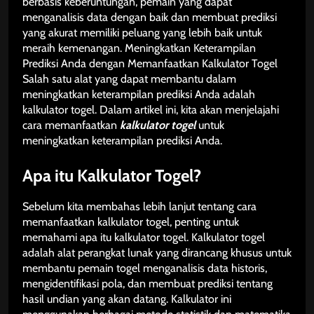
berbasis keberuntungan, pemain yang dapat
menganalisis data dengan baik dan membuat prediksi
yang akurat memiliki peluang yang lebih baik untuk
meraih kemenangan. Meningkatkan Keterampilan
Prediksi Anda dengan Memanfaatkan Kalkulator Togel
Salah satu alat yang dapat membantu dalam
meningkatkan keterampilan prediksi Anda adalah
kalkulator togel. Dalam artikel ini, kita akan menjelajahi
cara memanfaatkan
kalkulator togel
untuk
meningkatkan keterampilan prediksi Anda.
Apa itu Kalkulator Togel?
Sebelum kita membahas lebih lanjut tentang cara
memanfaatkan kalkulator togel, penting untuk
memahami apa itu kalkulator togel. Kalkulator togel
adalah alat perangkat lunak yang dirancang khusus untuk
membantu pemain togel menganalisis data historis,
mengidentifikasi pola, dan membuat prediksi tentang
hasil undian yang akan datang. Kalkulator ini