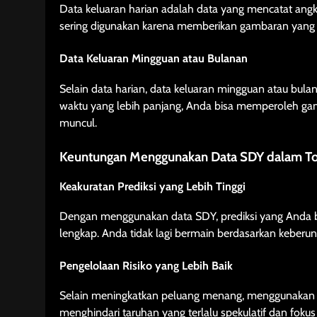
Data keluaran harian adalah data yang mencatat angka-
sering digunakan karena memberikan gambaran yang lebi
Data Keluaran Mingguan atau Bulanan
Selain data harian, data keluaran mingguan atau bula
waktu yang lebih panjang, Anda bisa memperoleh gam
muncul.
Keuntungan Menggunakan Data SDY dalam To
Keakuratan Prediksi yang Lebih Tinggi
Dengan menggunakan data SDY, prediksi yang Anda bua
lengkap. Anda tidak lagi bermain berdasarkan keberunt
Pengelolaan Risiko yang Lebih Baik
Selain meningkatkan peluang menang, menggunakan 
menghindari taruhan yang terlalu spekulatif dan fokus