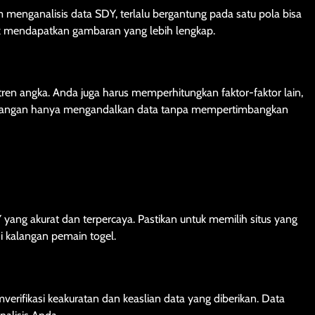
 menganalisis data SDY, terlalu bergantung pada satu pola bisa
uk mendapatkan gambaran yang lebih lengkap.
ren angka. Anda juga harus memperhitungkan faktor-faktor lain,
l. Jangan hanya mengandalkan data tanpa mempertimbangkan
yang akurat dan terpercaya. Pastikan untuk memilih situs yang
di kalangan pemain togel.
ifikasi keakuratan dan keaslian data yang diberikan. Data