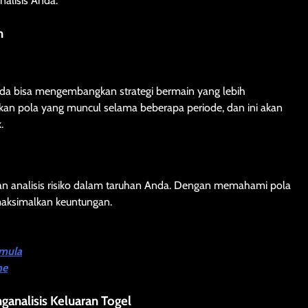
nalisis Anda.
n
da bisa mengembangkan strategi bermain yang lebih
kan pola yang muncul selama beberapa periode, dan ini akan
.
 analisis risiko dalam taruhan Anda. Dengan memahami pola
aksimalkan keuntungan.
emula
ne
analisis Keluaran Togel