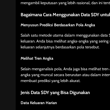
mengambil keputusan yang lebih rasional, dan ini t
Bagaimana Cara Menggunakan Data SDY untuk
Menyusun Prediksi Berdasarkan Pola Angka
Salah satu metode utama dalam menggunakan data SD
keluaran. Anda bisa melihat angka-angka yang seri
keluaran selanjutnya berdasarkan pola tersebut.
Melihat Tren Angka
Selain menganalisis pola, Anda juga bisa melihat t
angka yang muncul secara berurutan atau dalam interv
membuat prediksi yang lebih akurat.
Jenis Data SDY yang Bisa Digunakan
Data Keluaran Harian