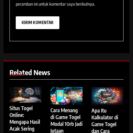
peramban ini untuk komentar saya berikutnya.
Related News
Situs Togel
Cara Menang
Apa Itu
Online:
di Game Togel
Kalkulator di
Mengapa Hasil
Modal 10rb Jadi
Game Togel
Acak Sering
Jutaan
dan Cara