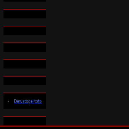
Dewatogel toto