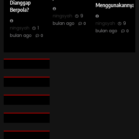
Dianggap
Menggunakannya
Berpola?
ningsyah
9
bulan ago
ningsyah
9
0
ningsyah
1
bulan ago
0
bulan ago
0