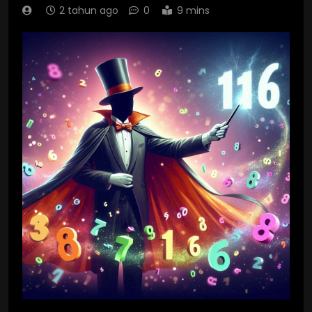
2 tahun ago
0
9 mins