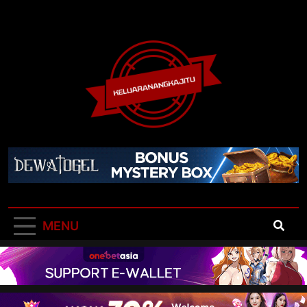
Skip
to
content
Keluaran Angka
Result Togel Terlengkap dan Terpercaya
Jitu
MENU