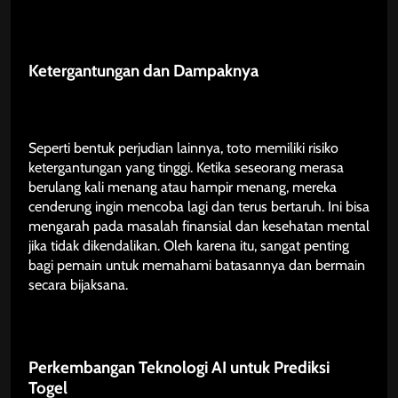
Ketergantungan dan Dampaknya
Seperti bentuk perjudian lainnya, toto memiliki risiko
ketergantungan yang tinggi. Ketika seseorang merasa
berulang kali menang atau hampir menang, mereka
cenderung ingin mencoba lagi dan terus bertaruh. Ini bisa
mengarah pada masalah finansial dan kesehatan mental
jika tidak dikendalikan. Oleh karena itu, sangat penting
bagi pemain untuk memahami batasannya dan bermain
secara bijaksana.
Perkembangan Teknologi AI untuk Prediksi
Togel