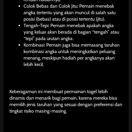
Colok Bebas dan Colok Jitu: Pemain menebak
angka tertentu yang akan muncul di salah satu
posisi (bebas) atau di posisi tertentu (jitu).
Tengah-Tepi: Pemain menebak apakah angka
yang keluar akan berada di bagian “tengah” atau
“tepi” pada urutan angka.
Kombinasi: Pemain juga bisa memasang taruhan
kombinasi angka untuk meningkatkan peluang
menang, meskipun hadiah per angkanya akan
lebih kecil.
Keberagaman ini membuat permainan togel lebih
dinamis dan menarik bagi pemain, karena mereka bisa
memilih jenis taruhan yang sesuai dengan preferensi dan
tingkat risiko masing-masing.