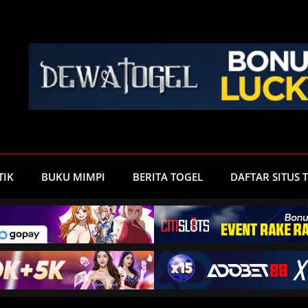
TIK
BUKU MIMPI
BERITA TOGEL
DAFTAR SITUS 