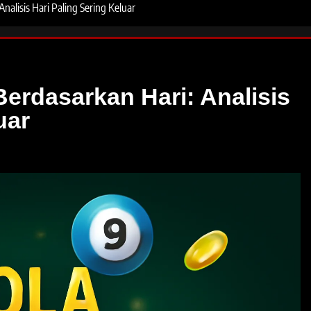
nalisis Hari Paling Sering Keluar
erdasarkan Hari: Analisis
uar