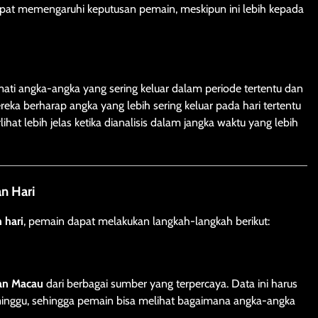
apat memengaruhi keputusan pemain, meskipun ini lebih kepada
i angka-angka yang sering keluar dalam periode tertentu dan
a berharap angka yang lebih sering keluar pada hari tertentu
rlihat lebih jelas ketika dianalisis dalam jangka waktu yang lebih
n Hari
 hari
, pemain dapat melakukan langkah-langkah berikut:
ran Macau
dari berbagai sumber yang terpercaya. Data ini harus
eminggu, sehingga pemain bisa melihat bagaimana angka-angka