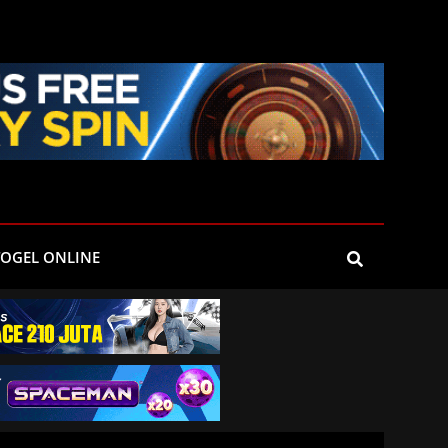
TOGEL ONLINE