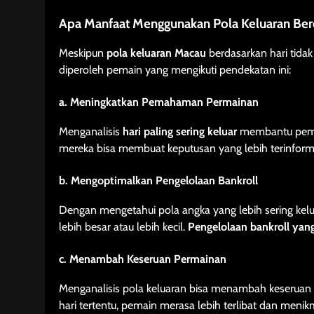
Apa Manfaat Menggunakan Pola Keluaran Ber
Meskipun
pola keluaran Macau
berdasarkan hari tid
diperoleh pemain yang mengikuti pendekatan ini:
a.
Meningkatkan Pemahaman Permainan
Menganalisis
hari paling sering keluar
membantu pema
mereka bisa membuat keputusan yang lebih terinform
b.
Mengoptimalkan Pengelolaan Bankroll
Dengan mengetahui pola angka yang lebih sering kelu
lebih besar atau lebih kecil.
Pengelolaan bankroll yang
c.
Menambah Keseruan Permainan
Menganalisis pola keluaran bisa menambah keserua
hari tertentu, pemain merasa lebih terlibat dan men