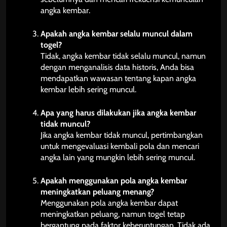
angka kembar.
Apakah angka kembar selalu muncul dalam
togel?
Tidak, angka kembar tidak selalu muncul, namun
dengan menganalisis data historis, Anda bisa
mendapatkan wawasan tentang kapan angka
kembar lebih sering muncul.
Apa yang harus dilakukan jika angka kembar
tidak muncul?
Jika angka kembar tidak muncul, pertimbangkan
untuk mengevaluasi kembali pola dan mencari
angka lain yang mungkin lebih sering muncul.
Apakah menggunakan pola angka kembar
meningkatkan peluang menang?
Menggunakan pola angka kembar dapat
meningkatkan peluang, namun togel tetap
bergantung pada faktor keberuntungan. Tidak ada