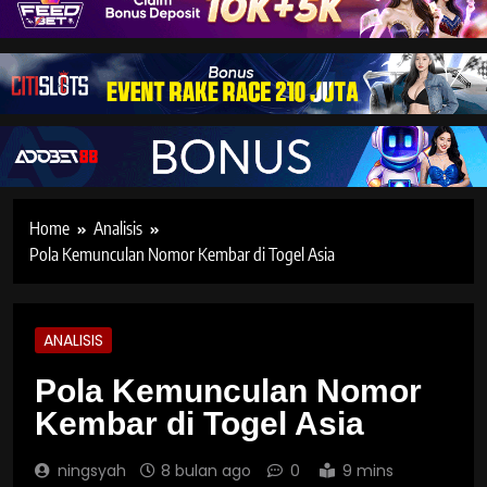
Home
Analisis
Pola Kemunculan Nomor Kembar di Togel Asia
ANALISIS
Pola Kemunculan Nomor
Kembar di Togel Asia
ningsyah
8 bulan ago
0
9 mins