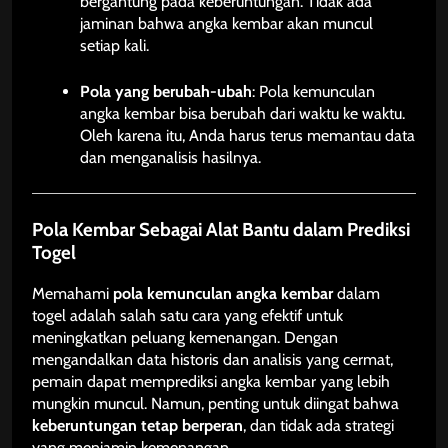
bergantung pada keberuntungan. Tidak ada
jaminan bahwa angka kembar akan muncul
setiap kali.
Pola yang berubah-ubah
: Pola kemunculan
angka kembar bisa berubah dari waktu ke waktu.
Oleh karena itu, Anda harus terus memantau data
dan menganalisis hasilnya.
Pola Kembar Sebagai Alat Bantu dalam Prediksi
Togel
Memahami
pola kemunculan angka kembar
dalam
togel adalah salah satu cara yang efektif untuk
meningkatkan peluang kemenangan. Dengan
mengandalkan data historis dan analisis yang cermat,
pemain dapat memprediksi angka kembar yang lebih
mungkin muncul. Namun, penting untuk diingat bahwa
keberuntungan tetap berperan
, dan tidak ada strategi
yang menjamin kemenangan.