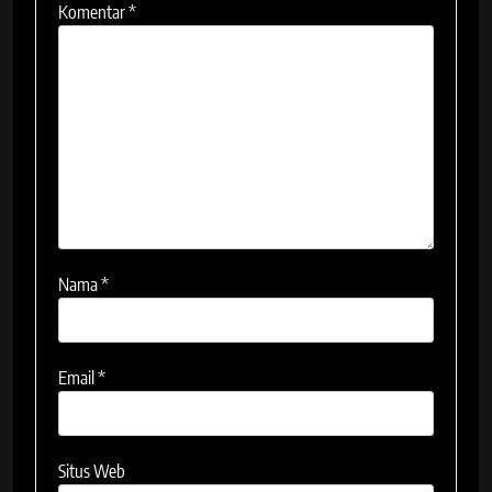
Komentar
*
Nama
*
Email
*
Situs Web