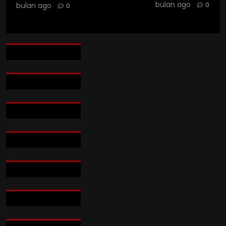
bulan ago
bulan ago
0
0