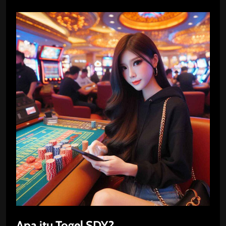
Apa itu Togel SDY?