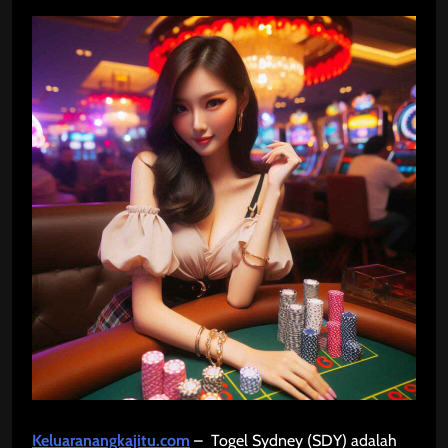
Keluaranangkajitu.com
– Togel Sydney (SDY) adalah