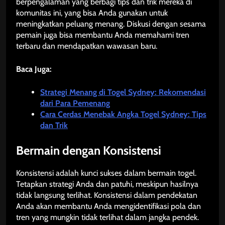
berpengalaman yang berbagi tips dan trik mereka di
komunitas ini, yang bisa Anda gunakan untuk
meningkatkan peluang menang. Diskusi dengan sesama
pemain juga bisa membantu Anda memahami tren
terbaru dan mendapatkan wawasan baru.
Baca Juga:
Strategi Menang di Togel Sydney: Rekomendasi
dari Para Pemenang
Cara Cerdas Menebak Angka Togel Sydney: Tips
dan Trik
Bermain dengan Konsistensi
Konsistensi adalah kunci sukses dalam bermain togel.
Tetapkan strategi Anda dan patuhi, meskipun hasilnya
tidak langsung terlihat. Konsistensi dalam pendekatan
Anda akan membantu Anda mengidentifikasi pola dan
tren yang mungkin tidak terlihat dalam jangka pendek.