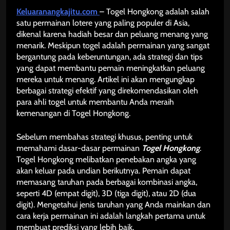
Keluaranangkajitu.com
– Togel Hongkong adalah salah
satu permainan lotere yang paling populer di Asia,
dikenal karena hadiah besar dan peluang menang yang
menarik. Meskipun togel adalah permainan yang sangat
bergantung pada keberuntungan, ada strategi dan tips
yang dapat membantu pemain meningkatkan peluang
mereka untuk menang. Artikel ini akan mengungkap
berbagai strategi efektif yang direkomendasikan oleh
para ahli togel untuk membantu Anda meraih
kemenangan di Togel Hongkong.
Sebelum membahas strategi khusus, penting untuk
memahami dasar-dasar permainan
Togel Hongkong
.
Togel Hongkong melibatkan penebakan angka yang
akan keluar pada undian berikutnya. Pemain dapat
memasang taruhan pada berbagai kombinasi angka,
seperti 4D (empat digit), 3D (tiga digit), atau 2D (dua
digit). Mengetahui jenis taruhan yang Anda mainkan dan
cara kerja permainan ini adalah langkah pertama untuk
membuat prediksi yang lebih baik.