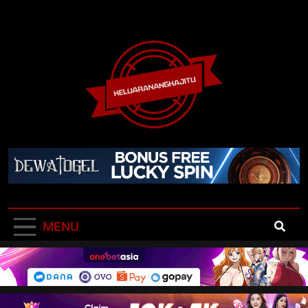
Skip
to
content
Keluaran Angka
Result Togel Terlengkap dan Terpercaya
Jitu
MENU