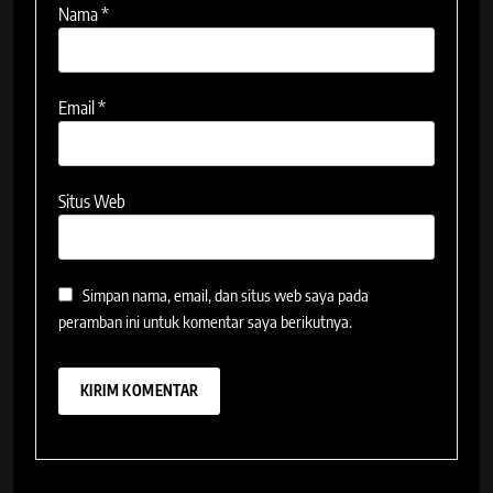
Nama
*
Email
*
Situs Web
Simpan nama, email, dan situs web saya pada
peramban ini untuk komentar saya berikutnya.