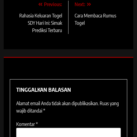
Navigasi
Previous:
Next:
pos
Rahasia Keluaran Togel
Cara Membaca Rumus
SDY Hari Ini: Simak
Togel
Prediksi Terbaru
TINGGALKAN BALASAN
Alamat email Anda tidak akan dipublikasikan.
Ruas yang
wajib ditandai
*
Komentar
*