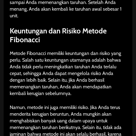
sampai Anda memenangkan taruhan. Setelah Anda
menang, Anda akan kembali ke taruhan awal sebesar 1
unit.
Keuntungan dan Risiko Metode
Fibonacci
Metode Fibonacci memiliki keuntungan dan risiko yang
perlu. Salah satu keuntungan utamanya adalah bahwa
Anda tidak perlu meningkatkan taruhan Anda terlalu
cepat, sehingga Anda dapat mengelola risiko Anda
dengan lebih baik. Selain itu, jika Anda berhasil
memenangkan taruhan, Anda akan mendapatkan
kembali kerugian sebelumnya.
Namun, metode ini juga memiliki risiko. Jika Anda terus
menderita kerugian beruntun, Anda mungkin akan
menghabiskan banyak uang dalam upaya untuk
memenangkan taruhan berikutnya. Selain itu, tidak ada
jaminan bahwa metode ini akan selalu berhasil, karena