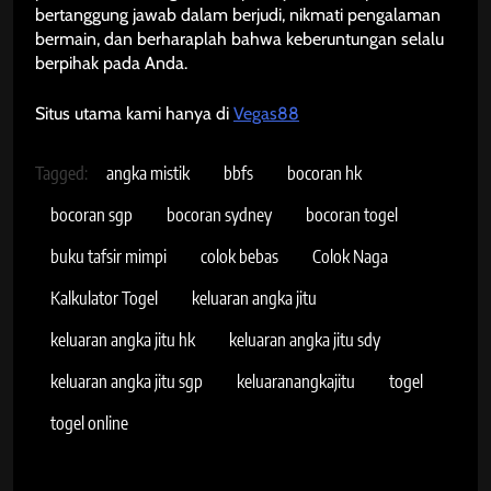
bertanggung jawab dalam berjudi, nikmati pengalaman
bermain, dan berharaplah bahwa keberuntungan selalu
berpihak pada Anda.
Situs utama kami hanya di
Vegas88
Tagged:
angka mistik
bbfs
bocoran hk
bocoran sgp
bocoran sydney
bocoran togel
buku tafsir mimpi
colok bebas
Colok Naga
Kalkulator Togel
keluaran angka jitu
keluaran angka jitu hk
keluaran angka jitu sdy
keluaran angka jitu sgp
keluaranangkajitu
togel
togel online