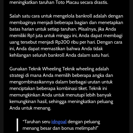
meningkatkan taruhan Toto Macau secara drastis.
Salah satu cara untuk mengelola bankroll adalah dengan
membaginya menjadi beberapa bagian dan menetapkan
batas harian untuk setiap taruhan. Misalnya, jika Anda
memiliki Rp1 juta untuk minggu ini, Anda dapat membagi
uang tersebut menjadi Rp200 ribu per hari. Dengan cara
ini, Anda dapat memastikan bahwa Anda tidak
kehilangan seluruh bankroll Anda dalam satu hari.
Gunakan Teknik Wheeling Teknik wheeling adalah
strategi di mana Anda memilih beberapa angka dan
mengombinasikannya dalam berbagai urutan untuk
menciptakan beberapa kombinasi tiket. Teknik ini
memungkinkan Anda untuk menutupi lebih banyak
kemungkinan hasil, sehingga meningkatkan peluang
Anda untuk menang.
“Taruhan seru
idngoal
dengan peluang
menang besar dan bonus melimpah!”