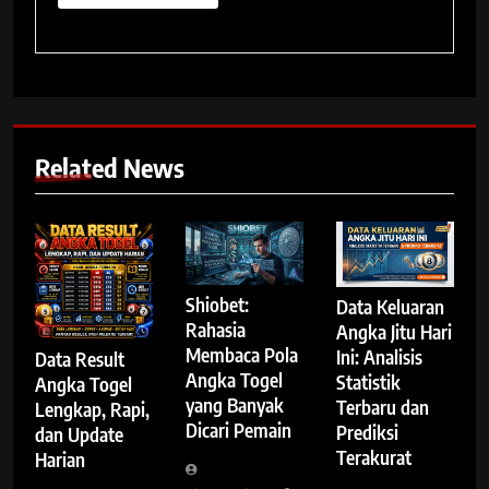
Related News
Shiobet:
Data Keluaran
Rahasia
Angka Jitu Hari
Membaca Pola
Ini: Analisis
Data Result
Angka Togel
Statistik
Angka Togel
yang Banyak
Terbaru dan
Lengkap, Rapi,
Dicari Pemain
Prediksi
dan Update
Terakurat
Harian