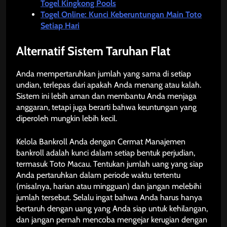
Togel Kingkong Pools
Togel Online: Kunci Keberuntungan Main Toto
Setiap Hari
Alternatif Sistem Taruhan Flat
Anda mempertaruhkan jumlah yang sama di setiap
undian, terlepas dari apakah Anda menang atau kalah.
Sistem ini lebih aman dan membantu Anda menjaga
anggaran, tetapi juga berarti bahwa keuntungan yang
diperoleh mungkin lebih kecil.
Kelola Bankroll Anda dengan Cermat Manajemen
bankroll adalah kunci dalam setiap bentuk perjudian,
termasuk Toto Macau. Tentukan jumlah uang yang siap
Anda pertaruhkan dalam periode waktu tertentu
(misalnya, harian atau mingguan) dan jangan melebihi
jumlah tersebut. Selalu ingat bahwa Anda harus hanya
bertaruh dengan uang yang Anda siap untuk kehilangan,
dan jangan pernah mencoba mengejar kerugian dengan