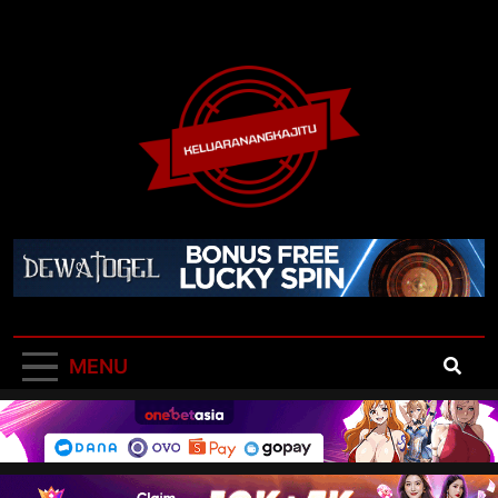
Skip
to
content
Keluaran Angka
Result Togel Terlengkap dan Terpercaya
Jitu
MENU