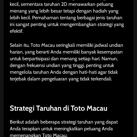
kecil, sementara taruhan 2D menawarkan peluang
menang yang lebih besar tetapi dengan hadiah yang
lebih kecil. Pemahaman tentang berbagai jenis taruhan
ini sangat penting untuk mengembangkan strategi yang
efektif.
Selain itu, Toto Macau seringkali memiliki jadwal undian
harian, yang berarti Anda memiliki banyak kesempatan
untuk berpartisipasi dan menang setiap hari. Namun,
dengan frekuensi undian yang tinggi, penting untuk
mengelola taruhan Anda dengan hati-hati agar tidak
terjebak dalam pengeluaran yang tidak terkendali.
Strategi Taruhan di Toto Macau
Berikut adalah beberapa strategi taruhan yang dapat
Anda terapkan untuk meningkatkan peluang Anda
memenangkan Toto Macau: