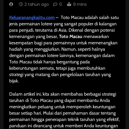
2 tahun ago
0
9 mins
Keluaranangkajitu.com
– Toto Macau adalah salah satu
jenis permainan lotere yang sangat populer di kalangan
para penjudi, terutama di Asia. Dikenal dengan potensi
kemenangan yang besar,
Toto Macau
menawarkan
kesempatan bagi para pemainnya untuk memenangkan
hadiah yang menggiurkan. Namun, seperti halnya
dengan permainan lotere lainnya, kemenangan dalam
Toto Macau tidak hanya bergantung pada
keberuntungan semata, tetapi juga membutuhkan
strategi yang matang dan pengelolaan taruhan yang
bijak.
Dalam artikel ini, kita akan membahas berbagai strategi
taruhan di Toto Macau yang dapat membantu Anda
meningkatkan peluang untuk memperoleh keuntungan
besar setiap hari. Mulai dari pemahaman dasar tentang
permainan hingga penerapan teknik taruhan yang efektif,
panduan ini dirancang untuk memberi Anda keuntungan