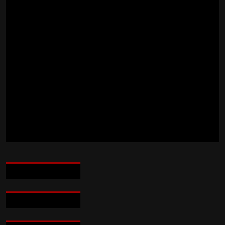
t
s
d
o
R