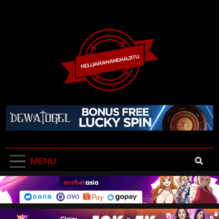
Skip
to
content
Keluaran Angka
Result Togel Terlengkap dan Terpercaya
Jitu
MENU