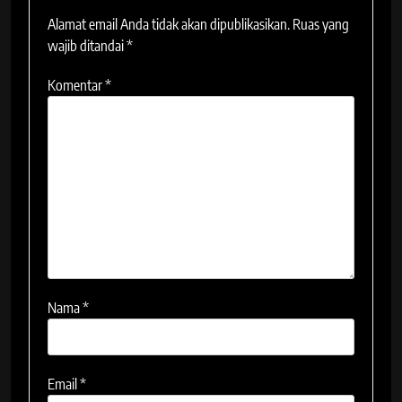
Alamat email Anda tidak akan dipublikasikan.
Ruas yang
wajib ditandai
*
Komentar
*
Nama
*
Email
*