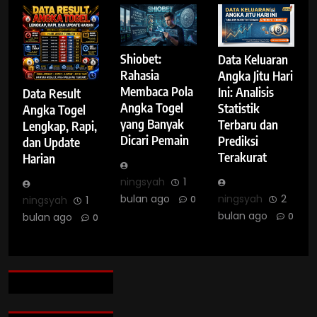
Shiobet:
Data Keluaran
Rahasia
Angka Jitu Hari
Membaca Pola
Ini: Analisis
Data Result
Angka Togel
Statistik
Angka Togel
yang Banyak
Terbaru dan
Lengkap, Rapi,
Dicari Pemain
Prediksi
dan Update
Terakurat
Harian
ningsyah
1
bulan ago
ningsyah
2
0
ningsyah
1
bulan ago
bulan ago
0
0