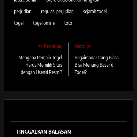
perjudian
regulasi perjudian
sejarah togel
togel
togel online
toto
Navigasi
Previous:
Next:
pos
Mengapa Pemain Togel
Bagaimana Orang Biasa
Harus Memilih Situs
Bisa Menang Besar di
dengan Lisensi Resmi?
Togel?
TINGGALKAN BALASAN