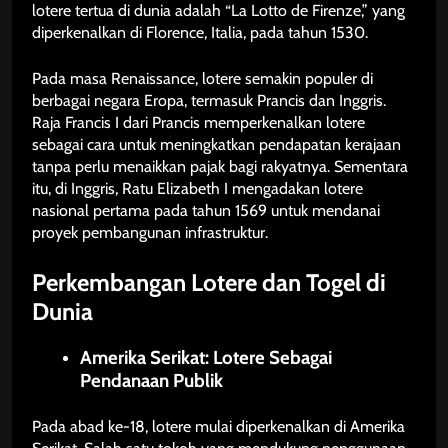
lotere tertua di dunia adalah “La Lotto de Firenze,” yang
diperkenalkan di Florence, Italia, pada tahun 1530.
Pada masa Renaissance, lotere semakin populer di
berbagai negara Eropa, termasuk Prancis dan Inggris.
Raja Francis I dari Prancis memperkenalkan lotere
sebagai cara untuk meningkatkan pendapatan kerajaan
tanpa perlu menaikkan pajak bagi rakyatnya. Sementara
itu, di Inggris, Ratu Elizabeth I mengadakan lotere
nasional pertama pada tahun 1569 untuk mendanai
proyek pembangunan infrastruktur.
Perkembangan Lotere dan Togel di
Dunia
Amerika Serikat: Lotere Sebagai
Pendanaan Publik
Pada abad ke-18, lotere mulai diperkenalkan di Amerika