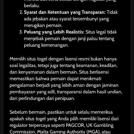
berlaku.
Syarat dan Ketentuan yang Transparan:
Tidak
ada jebakan atau syarat tersembunyi yang
merugikan pemain.
Peluang yang Lebih Realistis:
Situs legal tidak
menjebak pemain dengan janji palsu tentang
peluang kemenangan.
Memilih situs togel dengan lisensi resmi bukan hanya
soal legalitas, tetapi juga tentang keamanan, keadilan,
dan kenyamanan dalam bermain. Situs berlisensi
memastikan bahwa pemain dapat menikmati
pengalaman berjudi yang lebih aman dengan jaminan
pembayaran yang adil, transparansi dalam hasil undian,
dan perlindungan dari penipuan.
Sebelum bermain, pastikan untuk selalu memeriksa
apakah situs togel yang Anda pilih memiliki lisensi dari
regulator terpercaya seperti PAGCOR, UK Gambling
Commission, Malta Gaming Authority (MGA), atau