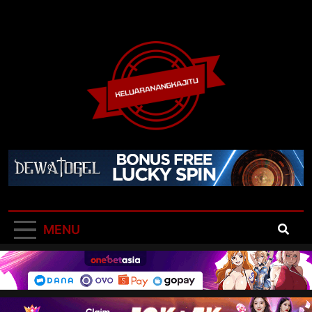
Skip
to
content
Keluaran Angka
Result Togel Terlengkap dan Terpercaya
Jitu
MENU