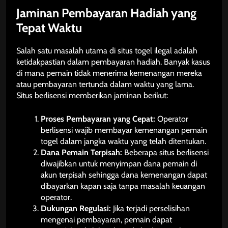
Jaminan Pembayaran Hadiah yang
Tepat Waktu
Salah satu masalah utama di situs togel ilegal adalah
ketidakpastian dalam pembayaran hadiah. Banyak kasus
di mana pemain tidak menerima kemenangan mereka
atau pembayaran tertunda dalam waktu yang lama.
Situs berlisensi memberikan jaminan berikut:
Proses Pembayaran yang Cepat:
Operator
berlisensi wajib membayar kemenangan pemain
togel dalam jangka waktu yang telah ditentukan.
Dana Pemain Terpisah:
Beberapa situs berlisensi
diwajibkan untuk menyimpan dana pemain di
akun terpisah sehingga dana kemenangan dapat
dibayarkan kapan saja tanpa masalah keuangan
operator.
Dukungan Regulasi:
Jika terjadi perselisihan
mengenai pembayaran, pemain dapat