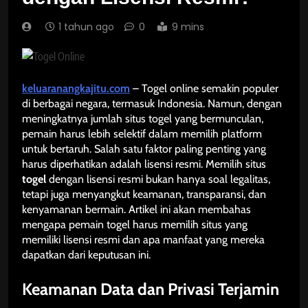
1 tahun ago
0
9 mins
keluaranangkajitu.com
– Togel online semakin populer
di berbagai negara, termasuk Indonesia. Namun, dengan
meningkatnya jumlah situs togel yang bermunculan,
pemain harus lebih selektif dalam memilih platform
untuk bertaruh. Salah satu faktor paling penting yang
harus diperhatikan adalah lisensi resmi. Memilih situs
togel
dengan lisensi resmi bukan hanya soal legalitas,
tetapi juga menyangkut keamanan, transparansi, dan
kenyamanan bermain. Artikel ini akan membahas
mengapa pemain togel harus memilih situs yang
memiliki lisensi resmi dan apa manfaat yang mereka
dapatkan dari keputusan ini.
Keamanan Data dan Privasi Terjamin