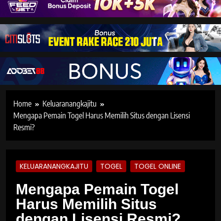
Home
Keluaranangkajitu
Mengapa Pemain Togel Harus Memilih Situs dengan Lisensi
Resmi?
KELUARANANGKAJITU
TOGEL
TOGEL ONLINE
Mengapa Pemain Togel
Harus Memilih Situs
dengan Lisensi Resmi?