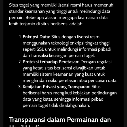
Situs togel yang memiliki lisensi resmi harus memenuhi
standar keamanan yang tinggi untuk melindungi data
pemain. Beberapa alasan mengapa keamanan data
lebih terjamin di situs berlisensi adalah:
Enkripsi Data:
Situs dengan lisensi resmi
menggunakan teknologi enkripsi tingkat tinggi
seperti SSL untuk melindungi informasi pribadi
dan transaksi keuangan pemain togel.
Proteksi terhadap Peretasan:
Dengan regulasi
yang ketat, situs berlisensi diwajibkan untuk
memiliki sistem keamanan yang kuat untuk
menghindari risiko peretasan atau pencurian data.
Kebijakan Privasi yang Transparan:
Situs
berlisensi harus mengikuti kebijakan perlindungan
data yang ketat, sehingga informasi pribadi
pemain togel tidak disalahgunakan.
Transparansi dalam Permainan dan