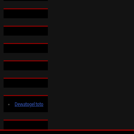
Dewatogel toto