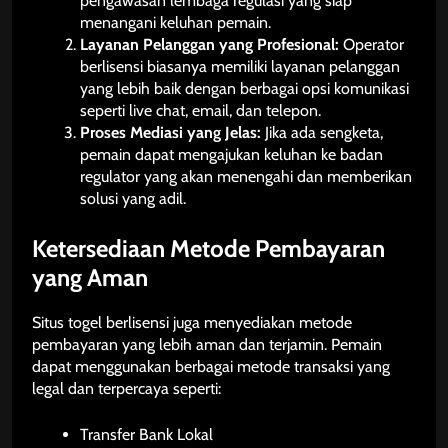
pengawasan lembaga regulasi yang siap
menangani keluhan pemain.
Layanan Pelanggan yang Profesional:
Operator
berlisensi biasanya memiliki layanan pelanggan
yang lebih baik dengan berbagai opsi komunikasi
seperti live chat, email, dan telepon.
Proses Mediasi yang Jelas:
Jika ada sengketa,
pemain dapat mengajukan keluhan ke badan
regulator yang akan menengahi dan memberikan
solusi yang adil.
Ketersediaan Metode Pembayaran
yang Aman
Situs togel berlisensi juga menyediakan metode
pembayaran yang lebih aman dan terjamin. Pemain
dapat menggunakan berbagai metode transaksi yang
legal dan terpercaya seperti:
Transfer Bank Lokal