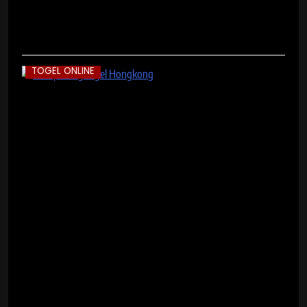
R
TOGEL ONLINE
k
k